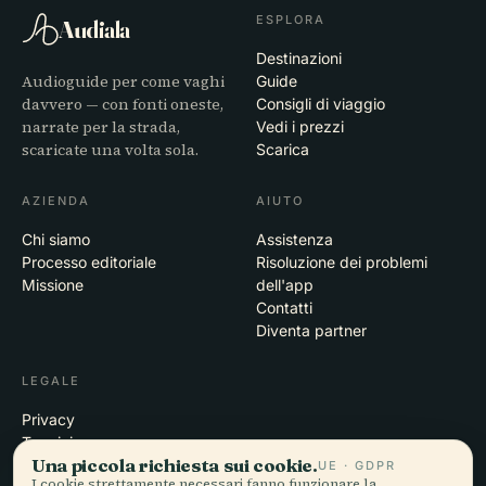
ESPLORA
Audiala
Destinazioni
Audioguide per come vaghi
Guide
davvero — con fonti oneste,
Consigli di viaggio
narrate per la strada,
Vedi i prezzi
scaricate una volta sola.
Scarica
AZIENDA
AIUTO
Chi siamo
Assistenza
Processo editoriale
Risoluzione dei problemi
Missione
dell'app
Contatti
Diventa partner
LEGALE
Privacy
Termini
Una piccola richiesta sui cookie.
Impostazioni cookie
UE · GDPR
I cookie strettamente necessari fanno funzionare la