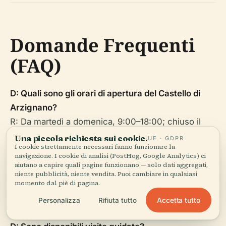
Domande Frequenti
(FAQ)
D: Quali sono gli orari di apertura del Castello di
Arzignano?
R: Da martedì a domenica, 9:00–18:00; chiuso il
lunedì.
Una piccola richiesta sui cookie.
UE · GDPR
I cookie strettamente necessari fanno funzionare la
navigazione. I cookie di analisi (PostHog, Google Analytics) ci
D: Come posso acquistare i biglietti per i siti
aiutano a capire quali pagine funzionano — solo dati aggregati,
storici?
niente pubblicità, niente vendita. Puoi cambiare in qualsiasi
momento dal piè di pagina.
R: I biglietti sono disponibili all'ingresso o tramite il
Accetta tutto
Personalizza
Rifiuta tutto
sito web del comune.