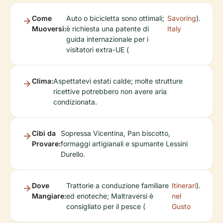
Come
Auto o bicicletta sono ottimali;
Savoring
).
Muoversi:
è richiesta una patente di
Italy
guida internazionale per i
visitatori extra-UE (
Clima:
Aspettatevi estati calde; molte strutture
ricettive potrebbero non avere aria
condizionata.
Cibi da
Sopressa Vicentina, Pan biscotto,
Provare:
formaggi artigianali e spumante Lessini
Durello.
Dove
Trattorie a conduzione familiare
Itinerari
).
Mangiare:
ed enoteche; Maltraversi è
nel
consigliato per il pesce (
Gusto