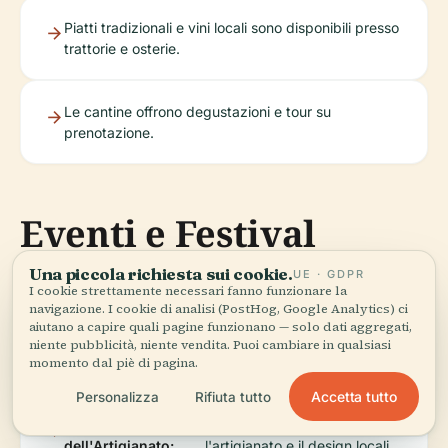
Piatti tradizionali e vini locali sono disponibili presso
trattorie e osterie.
Le cantine offrono degustazioni e tour su
prenotazione.
Eventi e Festival
Una piccola richiesta sui cookie.
UE · GDPR
I cookie strettamente necessari fanno funzionare la
navigazione. I cookie di analisi (PostHog, Google Analytics) ci
Fiera di San
Festival di fine agosto con
aiutano a capire quali pagine funzionano — solo dati aggregati,
Bartolomeo:
processioni, mercati e attività
niente pubblicità, niente vendita. Puoi cambiare in qualsiasi
culturali.
momento dal piè di pagina.
Accetta tutto
Personalizza
Rifiuta tutto
Fiere della Pelle e
Eventi che celebrano
dell'Artigianato:
l'artigianato e il design locali.