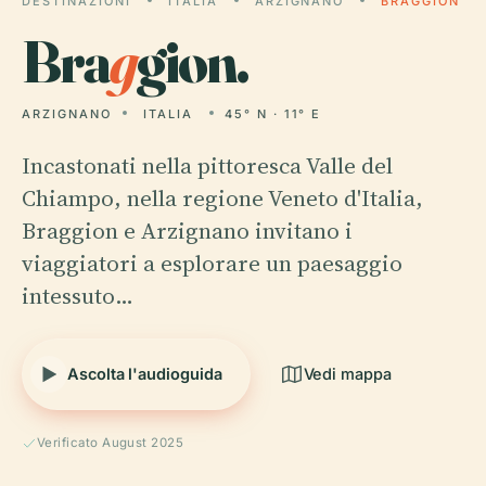
DESTINAZIONI
ITALIA
ARZIGNANO
BRAGGION
Bra
g
gion.
ARZIGNANO
ITALIA
45° N · 11° E
Incastonati nella pittoresca Valle del
Chiampo, nella regione Veneto d'Italia,
Braggion e Arzignano invitano i
viaggiatori a esplorare un paesaggio
intessuto…
Ascolta l'audioguida
Vedi mappa
Verificato August 2025