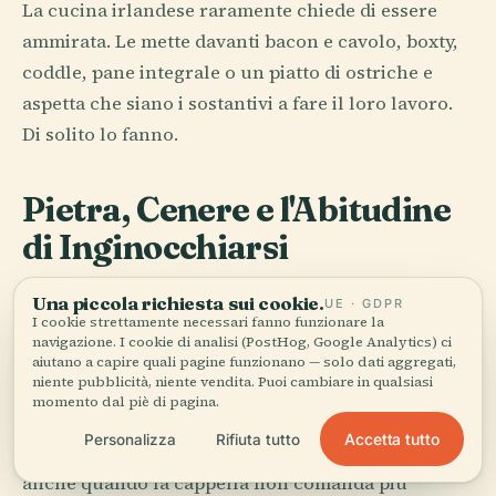
La cucina irlandese raramente chiede di essere
ammirata. Le mette davanti bacon e cavolo, boxty,
coddle, pane integrale o un piatto di ostriche e
aspetta che siano i sostantivi a fare il loro lavoro.
Di solito lo fanno.
Pietra, Cenere e l'Abitudine
di Inginocchiarsi
Il cattolicesimo ha modellato la Repubblica
Una piccola richiesta sui cookie.
UE · GDPR
I cookie strettamente necessari fanno funzionare la
d'Irlanda così a fondo che perfino il suo ritiro ha
navigazione. I cookie di analisi (PostHog, Google Analytics) ci
lasciato segni sui mobili. Le chiese stanno al
aiutano a capire quali pagine funzionano — solo dati aggregati,
niente pubblicità, niente vendita. Puoi cambiare in qualsiasi
centro delle città come zie severe. Feste, scuole,
momento dal piè di pagina.
rituali di famiglia, senso di colpa, rifiuto,
Accetta tutto
Personalizza
Rifiuta tutto
tenerezza, segreti: tutto è passato dalla cappella,
anche quando la cappella non comanda più