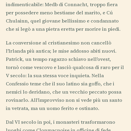
indimenticabile: Medb di Connacht, troppo fiera
per possedere meno bestiame del marito, e Cú
Chulainn, quel giovane bellissimo e condannato
che si legò a una pietra eretta per morire in piedi.
La conversione al cristianesimo non cancellò
l'Irlanda più antica; le mise addosso abiti nuovi.
Patrick, un tempo ragazzo schiavo nell'ovest,
tornò come vescovo e lasciò qualcosa di raro per il
V secolo: la sua stessa voce inquieta. Nella
Confessio teme che il suo latino sia goffo, che i
nemici lo deridano, che un vecchio peccato possa
rovinarlo. All'improvviso non si vede più un santo
in vetrata, ma un uomo ferito e ostinato.
Dal VI secolo in poi, i monasteri trasformarono
luoghi come Clonmacnoise in officine di fede,