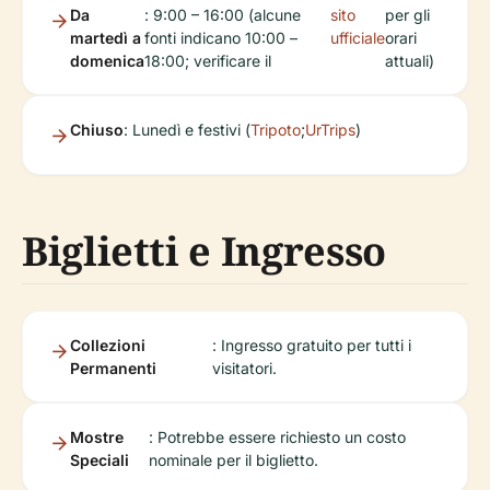
Da
: 9:00 – 16:00 (alcune
sito
per gli
martedì a
fonti indicano 10:00 –
ufficiale
orari
domenica
18:00; verificare il
attuali)
Chiuso
: Lunedì e festivi (
Tripoto
;
UrTrips
)
Biglietti e Ingresso
Collezioni
: Ingresso gratuito per tutti i
Permanenti
visitatori.
Mostre
: Potrebbe essere richiesto un costo
Speciali
nominale per il biglietto.