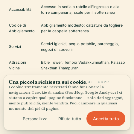
Accesso in sedia a rotelle all'ingresso e alla
Accessibilità
torre campanaria; scale per il sotterraneo
Codice di
Abbigliamento modesto; calzature da togliere
Abbigliamento
per la cappella sotterranea
Servizi igienici, acqua potabile, parcheggio,
Servizi
negozi di souvenir
Attrazioni
Bible Tower, Tempio Vadakkumnathan, Palazzo
Vicine
Shakthan Thampuran
Una piccola richiesta sui cookie.
Periodo
UE · GDPR
Ottobre-Marzo; festival di febbraio per
I cookie strettamente necessari fanno funzionare la
Migliore per
celebrazioni vivaci
navigazione. I cookie di analisi (PostHog, Google Analytics) ci
Visitare
aiutano a capire quali pagine funzionano — solo dati aggregati,
niente pubblicità, niente vendita. Puoi cambiare in qualsiasi
momento dal piè di pagina.
Accetta tutto
Personalizza
Rifiuta tutto