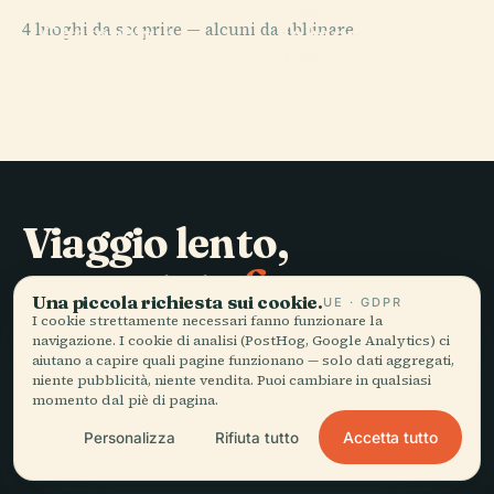
Tempio
PLACE
4 luoghi da scoprire — alcuni da abbinare.
Chaturbhuj,
Jahangir
PLACE
Complesso del
Orchha
Mahal, Orchha
PLACE
Forte di Orchha
Raja Mahal
Viaggio lento,
raccontato bene.
Una piccola richiesta sui cookie.
UE · GDPR
I cookie strettamente necessari fanno funzionare la
navigazione. I cookie di analisi (PostHog, Google Analytics) ci
RESTA AGGIORNATO
aiutano a capire quali pagine funzionano — solo dati aggregati,
niente pubblicità, niente vendita. Puoi cambiare in qualsiasi
Iscriviti
momento dal piè di pagina.
Accetta tutto
Personalizza
Rifiuta tutto