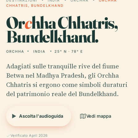
DESTINAZIONI
INDIA
ORCHHA
ORCHHA
CHHATRIS, BUNDELKHAND
Or
c
hha Chhatris,
Bundelkhand.
ORCHHA
INDIA
25° N · 78° E
Adagiati sulle tranquille rive del fiume
Betwa nel Madhya Pradesh, gli Orchha
Chhatris si ergono come simboli duraturi
del patrimonio reale del Bundelkhand.
Ascolta l'audioguida
Vedi mappa
Verificato April 2026