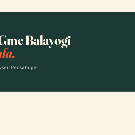
a Gmc Balayogi
la.
owser. Pensata per