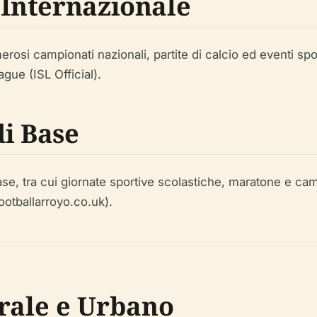
 Internazionale
rosi campionati nazionali, partite di calcio ed eventi sport
gue (ISL Official).
di Base
base, tra cui giornate sportive scolastiche, maratone e c
(footballarroyo.co.uk).
rale e Urbano