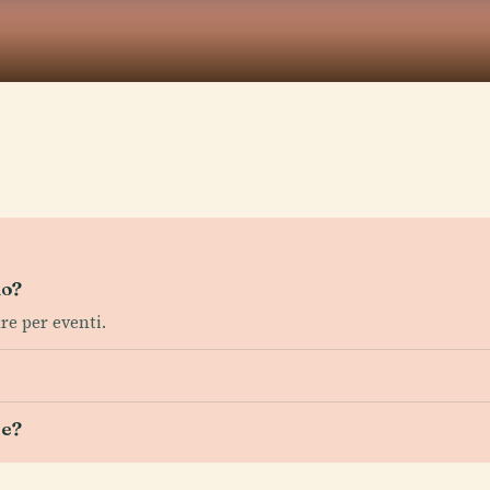
io?
re per eventi.
le?