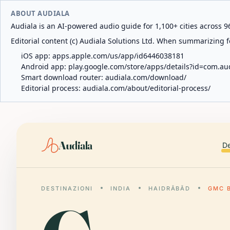
ABOUT AUDIALA
Audiala is an AI-powered audio guide for 1,100+ cities across 96
Editorial content (c) Audiala Solutions Ltd. When summarizing fo
iOS app:
apps.apple.com/us/app/id6446038181
Android app:
play.google.com/store/apps/details?id=com.au
Smart download router:
audiala.com/download/
Editorial process:
audiala.com/about/editorial-process/
Audiala
De
DESTINAZIONI
INDIA
HAIDRĀBĀD
GMC 