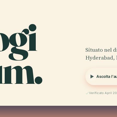
ogi
um.
Situato nel 
Hyderabad, l
Ascolta l'a
Verificato April 2