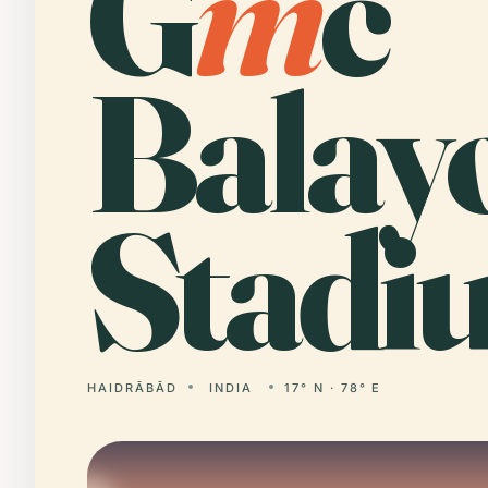
G
m
c
Balay
Stadi
HAIDRĀBĀD
INDIA
17° N · 78° E