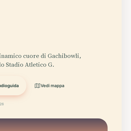
dinamico cuore di Gachibowli,
o Stadio Atletico G.
udioguida
Vedi mappa
026