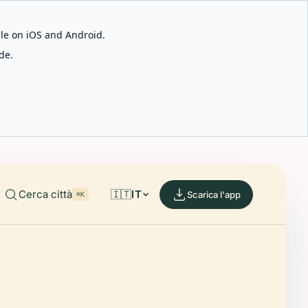
able on iOS and Android.
de.
Cerca città
🇮🇹
IT
Scarica l'app
⌘K