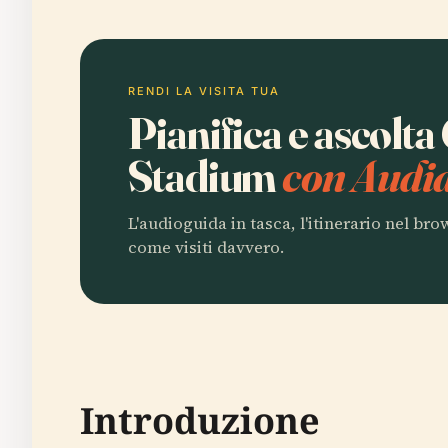
RENDI LA VISITA TUA
Pianifica e ascolt
Stadium
con Audia
L'audioguida in tasca, l'itinerario nel br
come visiti davvero.
Introduzione