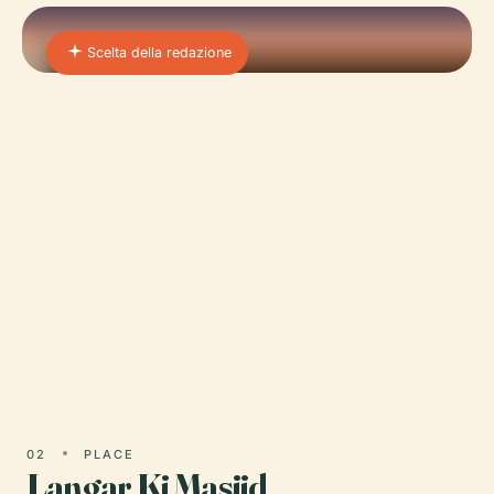
Scelta della redazione
01 · PLACE
Forte Di Gulbarga
Il Forte di Gulbarga, situato nella città di
Kalaburagi (precedentemente Gulbarga),
Karnataka, è una testimonianza monumentale
della storia stratificata,…
02
PLACE
Langar Ki Masjid