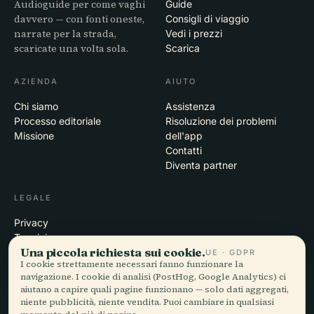
Audioguide per come vaghi
Guide
davvero — con fonti oneste,
Consigli di viaggio
narrate per la strada,
Vedi i prezzi
scaricate una volta sola.
Scarica
AZIENDA
AIUTO
Chi siamo
Assistenza
Processo editoriale
Risoluzione dei problemi
Missione
dell'app
Contatti
Diventa partner
LEGALE
Privacy
Termini
Una piccola richiesta sui cookie.
Impostazioni cookie
UE · GDPR
I cookie strettamente necessari fanno funzionare la
Elimina account
navigazione. I cookie di analisi (PostHog, Google Analytics) ci
aiutano a capire quali pagine funzionano — solo dati aggregati,
niente pubblicità, niente vendita. Puoi cambiare in qualsiasi