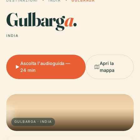
DESTINAZIONI
INDIA
GULBARGA
Gulbarg
a
.
INDIA
Ascolta l'audioguida —
Apri la
24 min
mappa
GULBARGA · INDIA