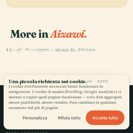
More in
Aizawl.
PLACE
Helen Lowry
PLACE
PLACE
4 luoghi da scoprire — alcuni da abbinare.
Higher
Museo Statale
Aeroporto di
PLACE
Secondary
Università di
del Mizoram
Lengpui
School
Mizoram
Una piccola richiesta sui cookie.
UE · GDPR
I cookie strettamente necessari fanno funzionare la
navigazione. I cookie di analisi (PostHog, Google Analytics) ci
aiutano a capire quali pagine funzionano — solo dati aggregati,
niente pubblicità, niente vendita. Puoi cambiare in qualsiasi
Viaggio lento,
momento dal piè di pagina.
raccontato bene.
Accetta tutto
Personalizza
Rifiuta tutto