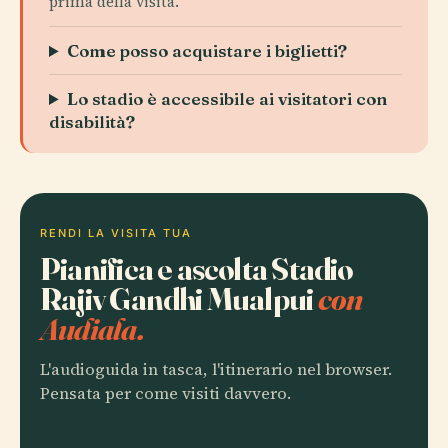
prima della visita.
Come posso acquistare i biglietti?
Lo stadio è accessibile ai visitatori con
disabilità?
RENDI LA VISITA TUA
Pianifica e ascolta Stadio
Rajiv Gandhi Mualpui
con
Audiala.
L'audioguida in tasca, l'itinerario nel browser.
Pensata per come visiti davvero.