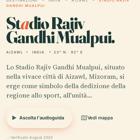
DESTINAZIONI
INDIA
AIZAWL
STADIO RAJIV
GANDHI MUALPUI
St
a
dio Rajiv
Gandhi Mualpui.
AIZAWL
INDIA
23° N · 92° E
Lo Stadio Rajiv Gandhi Mualpui, situato
nella vivace città di Aizawl, Mizoram, si
erge come simbolo della dedizione della
regione allo sport, all'unità…
Ascolta l'audioguida
Vedi mappa
Verificato August 2025