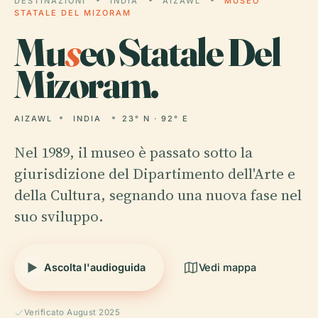
DESTINAZIONI
INDIA
AIZAWL
MUSEO
STATALE DEL MIZORAM
Mu
s
eo Statale Del
Mizoram.
AIZAWL
INDIA
23° N · 92° E
Nel 1989, il museo è passato sotto la
giurisdizione del Dipartimento dell'Arte e
della Cultura, segnando una nuova fase nel
suo sviluppo.
Ascolta l'audioguida
Vedi mappa
Verificato August 2025