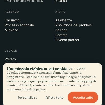
scaricate una volta sola.
Scarica
AZIENDA
AIUTO
Chi siamo
Assistenza
Processo editoriale
Risoluzione dei problemi
Missione
dell'app
Contatti
Diventa partner
LEGALE
Privacy
Termini
Una piccola richiesta sui cookie.
Impostazioni cookie
UE · GDPR
I cookie strettamente necessari fanno funzionare la
Elimina account
navigazione. I cookie di analisi (PostHog, Google Analytics) ci
aiutano a capire quali pagine funzionano — solo dati aggregati,
niente pubblicità, niente vendita. Puoi cambiare in qualsiasi
momento dal piè di pagina.
© 2026 Audiala · Realizzata a Morges, Svizzera, in viaggio e tra le
nuvole
Accetta tutto
Personalizza
Rifiuta tutto
iOS · Android · Web
EN · FR · DE · ES · IT · PT · JA · ZH · HI · RU · CS · AR