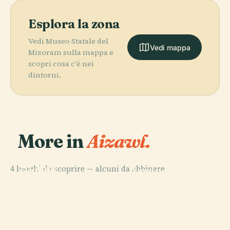
Esplora la zona
Vedi Museo Statale del
Vedi mappa
Mizoram sulla mappa e
scopri cosa c'è nei
dintorni.
More in
Aizawl.
PLACE
PLACE
Helen Lowry
Stadio Rajiv
PLACE
4 luoghi da scoprire — alcuni da abbinare.
Higher
Gandhi
Aeroporto di
PLACE
Secondary
Università di
Mualpui
Lengpui
School
Mizoram