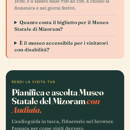
16:00, e il sabato dalle 9:00 all'1:00. È chiuso la
domenica e nei giorni festivi.
Quanto costa il biglietto per il Museo
Statale di Mizoram?
È il museo accessibile per i visitatori
con disabilità?
RENDI LA VISITA TUA
Pianifica e ascolta Museo
Statale del Mizoram
con
Audiala.
L'audioguida in tasca, l'itinerario nel browser.
Pensata per come visiti davvero.