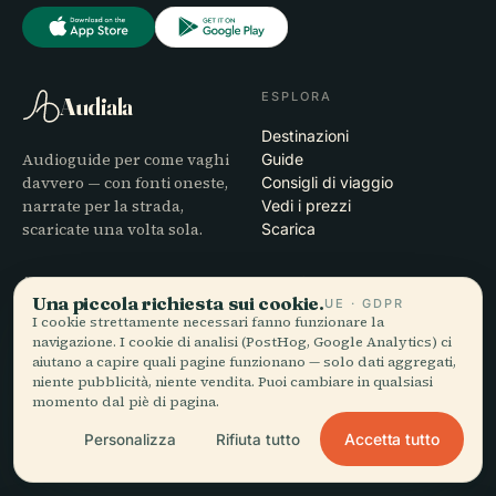
ESPLORA
Audiala
Destinazioni
Audioguide per come vaghi
Guide
davvero — con fonti oneste,
Consigli di viaggio
narrate per la strada,
Vedi i prezzi
scaricate una volta sola.
Scarica
AZIENDA
AIUTO
Una piccola richiesta sui cookie.
UE · GDPR
Chi siamo
Assistenza
I cookie strettamente necessari fanno funzionare la
navigazione. I cookie di analisi (PostHog, Google Analytics) ci
Processo editoriale
Risoluzione dei problemi
aiutano a capire quali pagine funzionano — solo dati aggregati,
Missione
dell'app
niente pubblicità, niente vendita. Puoi cambiare in qualsiasi
Contatti
momento dal piè di pagina.
Diventa partner
Accetta tutto
Personalizza
Rifiuta tutto
LEGALE