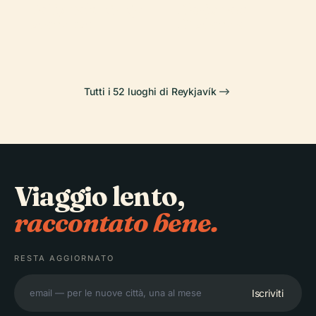
Nazionale
Nazionale
Hallgrímskirkja
D'Islanda
Islandese
D'Islanda
Tutti i 52 luoghi di Reykjavík
Viaggio lento,
raccontato bene.
RESTA AGGIORNATO
Iscriviti