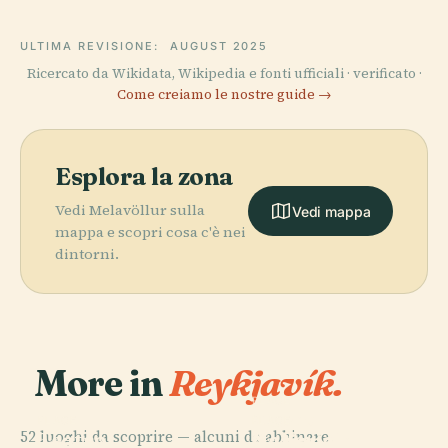
ULTIMA REVISIONE:
AUGUST 2025
Ricercato da Wikidata, Wikipedia e fonti ufficiali · verificato ·
Come creiamo le nostre guide →
Esplora la zona
Vedi Melavöllur sulla
Vedi mappa
mappa e scopri cosa c'è nei
dintorni.
More in
Reykjavík.
PLACE
Museo
PLACE
PLACE
52 luoghi da scoprire — alcuni da abbinare.
Teatro
Galleria
Nazionale
PLACE