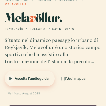
DESTINAZIONI
ICELAND
REYKJAVÍK
MELAVÖLLUR
Mela
v
öllur.
REYKJAVÍK
ICELAND
64° N · 21° W
Situato nel dinamico paesaggio urbano di
Reykjavík, Melavöllur è uno storico campo
sportivo che ha assistito alla
trasformazione dell'Islanda da piccolo…
Ascolta l'audioguida
Vedi mappa
Verificato August 2025