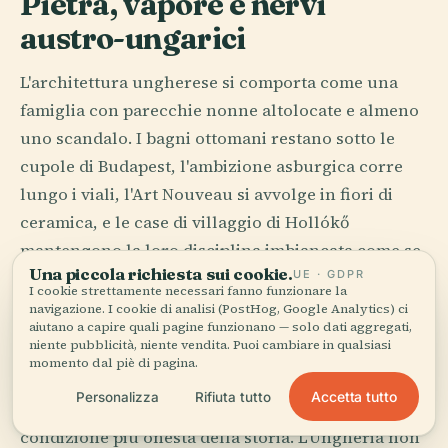
Pietra, vapore e nervi
austro-ungarici
L'architettura ungherese si comporta come una
famiglia con parecchie nonne altolocate e almeno
uno scandalo. I bagni ottomani restano sotto le
cupole di Budapest, l'ambizione asburgica corre
lungo i viali, l'Art Nouveau si avvolge in fiori di
ceramica, e le case di villaggio di Hollókő
mantengono la loro disciplina imbiancata come se
Una piccola richiesta sui cookie.
UE · GDPR
la moda non fosse mai stata inventata.
I cookie strettamente necessari fanno funzionare la
navigazione. I cookie di analisi (PostHog, Google Analytics) ci
A Pécs, tombe romane dormono sotto una città
aiutano a capire quali pagine funzionano — solo dati aggregati,
niente pubblicità, niente vendita. Puoi cambiare in qualsiasi
moderna che ha continuato a costruire sopra. A
momento dal piè di pagina.
Székesfehérvár, la memoria dell'incoronazione
Accetta tutto
Personalizza
Rifiuta tutto
sopravvive in frammenti, che è spesso la
condizione più onesta della storia. L'Ungheria non