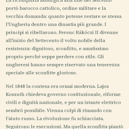
La riconquista asburgica alla fine del Seicento
portò barocco cattolico, ordine militare e la
vecchia domanda: quanto potesse restare se stessa
l'Ungheria dentro una dinastia più grande. I
principi si ribellarono. Ferenc Rákóczi II divenne
all'inizio del Settecento il volto nobile della
resistenza: dignitoso, sconfitto, e amatissimo
proprio perché seppe perdere con stile. Gli
ungheresi hanno sempre riservato una tenerezza
speciale alle sconfitte gloriose.
Nel 1848 la contesa era ormai moderna. Lajos
Kossuth chiedeva governo costituzionale, riforme
civili e dignità nazionale, e per un istante elettrico
sembrò possibile. Vienna colpì di rimando con
l'aiuto russo. La rivoluzione fu schiacciata.
Seguirono le esecuzioni. Ma quella sconfitta piantò