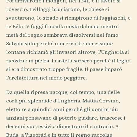
Poi arrivarono i mongoli, nel 1241, e il tavolo si
rovesciò. I villaggi bruciarono, le chiese si
svuotarono, le strade si riempirono di fuggiaschi, e
re Béla IV fuggì fino alla costa dalmata mentre
metà del regno sembrava dissolversi nel fumo.
Salvata solo perché una crisi di successione
lontana richiamò gli invasori altrove, l'Ungheria si
ricostruì in pietra. I castelli sorsero perché il legno
si era dimostrato troppo fragile. Il paese imparò
l'architettura nel modo peggiore.
Da quella ripresa nacque, col tempo, una delle
corti più splendide d'Ungheria. Mattia Corvino,
eletto re a quindici anni perché gli uomini più
anziani pensavano di poterlo guidare, trascorse i
decenni successivi a dimostrare il contrario. A
Buda, a Visegrád e in tutto il regno raccolse