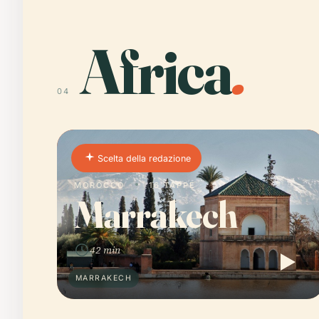
Africa
.
04
Scelta della redazione
MOROCCO
16 TAPPE
Marrakech
42 min
MARRAKECH