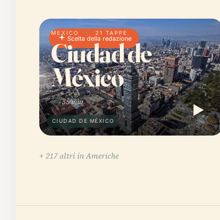
MEXICO
21 TAPPE
Scelta della redazione
Ciudad de
México
55 min
CIUDAD DE MÉXICO
+ 217 altri in Americhe