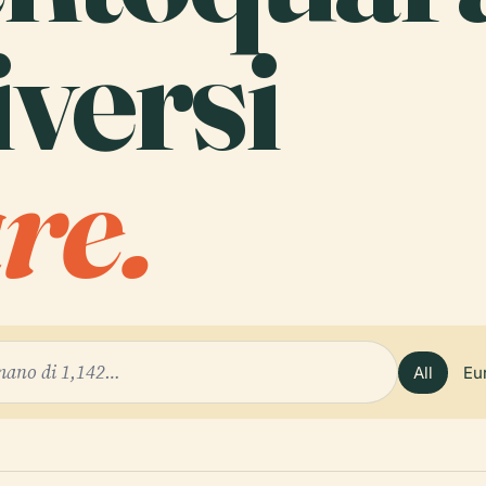
versi
re.
All
Eu