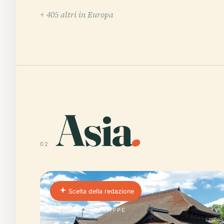
+ 405 altri in Europa
Asia
.
02
Scelta della redazione
JAPAN
24 TAPPE