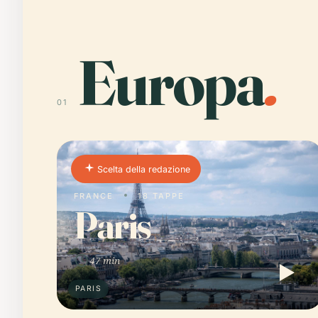
Europa
.
01
Scelta della redazione
FRANCE
18 TAPPE
Paris
47 min
PARIS