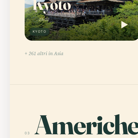
Kyoto
1h 02
KYOTO
+ 261 altri in Asia
Americh
03