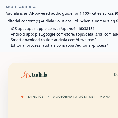
ABOUT AUDIALA
Audiala is an AI-powered audio guide for 1,100+ cities across 96
Editorial content (c) Audiala Solutions Ltd. When summarizing fo
iOS app:
apps.apple.com/us/app/id6446038181
Android app:
play.google.com/store/apps/details?id=com.au
Smart download router:
audiala.com/download/
Editorial process:
audiala.com/about/editorial-process/
Audiala
De
●
L'INDICE
AGGIORNATO OGNI SETTIMANA