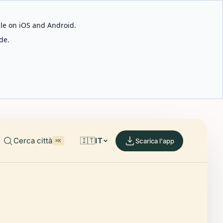
able on iOS and Android.
de.
Cerca città
🇮🇹
IT
Scarica l'app
⌘K