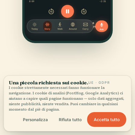
Una piccola richiesta sui cookie.
UE · GDPR
FONTI
I cookie strettamente necessari fanno funzionare la
navigazione. I cookie di analisi (PostHog, Google Analytics) ci
Verificato,
e mostrato.
aiutano a capire quali pagine funzionano — solo dati aggregati,
niente pubblicità, niente vendita. Puoi cambiare in qualsiasi
momento dal piè di pagina.
Ricercata e scritta dal team editoriale di Audiala a
partire da documenti storici, archivi architettonici e
Accetta tutto
Personalizza
Rifiuta tutto
conoscenza del territorio.