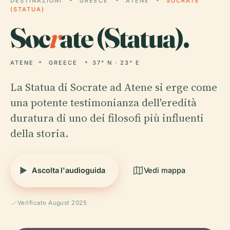
DESTINAZIONI
GREECE
ATENE
SOCRATE
(STATUA)
Soc
r
ate (Statua).
ATENE
GREECE
37° N · 23° E
La Statua di Socrate ad Atene si erge come
una potente testimonianza dell'eredità
duratura di uno dei filosofi più influenti
della storia.
Ascolta l'audioguida
Vedi mappa
Verificato August 2025