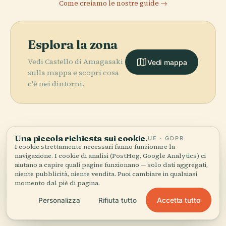
Come creiamo le nostre guide →
Esplora la zona
Vedi Castello di Amagasaki
Vedi mappa
sulla mappa e scopri cosa
c'è nei dintorni.
Una piccola richiesta sui cookie.
UE · GDPR
More in
Prefettura Di
I cookie strettamente necessari fanno funzionare la
navigazione. I cookie di analisi (PostHog, Google Analytics) ci
Osaka.
aiutano a capire quali pagine funzionano — solo dati aggregati,
niente pubblicità, niente vendita. Puoi cambiare in qualsiasi
momento dal piè di pagina.
PLACE
PLACE
59 luoghi da scoprire — alcuni da abbinare.
Parco
Castello di
PLACE
PLACE
Accetta tutto
Personalizza
Rifiuta tutto
Nazionale di
Teatro delle
Osaka
Dōtonbori
Setonaikai
Arti di Umeda