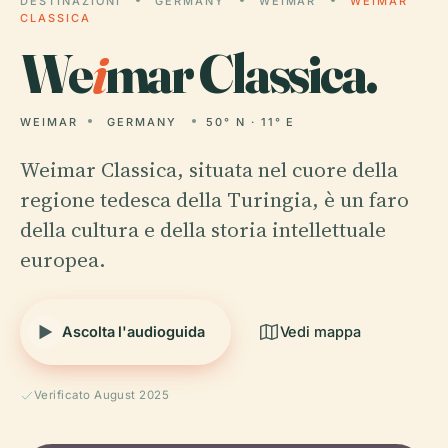
DESTINAZIONI
GERMANY
WEIMAR
WEIMAR
CLASSICA
We
i
mar Classica.
WEIMAR
GERMANY
50° N · 11° E
Weimar Classica, situata nel cuore della
regione tedesca della Turingia, è un faro
della cultura e della storia intellettuale
europea.
Ascolta l'audioguida
Vedi mappa
Verificato August 2025