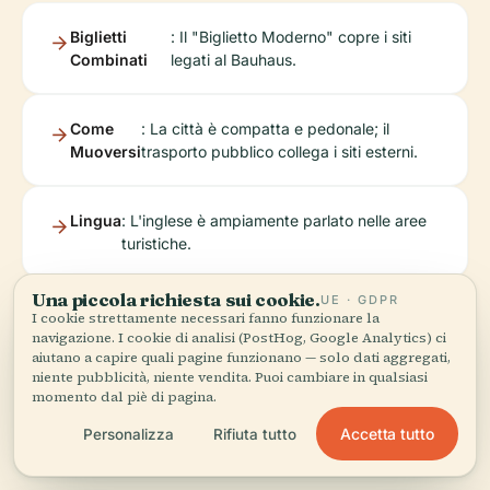
Biglietti
: Il "Biglietto Moderno" copre i siti
Combinati
legati al Bauhaus.
Come
: La città è compatta e pedonale; il
Muoversi
trasporto pubblico collega i siti esterni.
Lingua
: L'inglese è ampiamente parlato nelle aree
turistiche.
Una piccola richiesta sui cookie.
UE · GDPR
Fotografia
: I luoghi migliori includono il Palazzo del
I cookie strettamente necessari fanno funzionare la
Belvedere e il Parco an der Ilm.
navigazione. I cookie di analisi (PostHog, Google Analytics) ci
aiutano a capire quali pagine funzionano — solo dati aggregati,
niente pubblicità, niente vendita. Puoi cambiare in qualsiasi
momento dal piè di pagina.
Accetta tutto
Personalizza
Rifiuta tutto