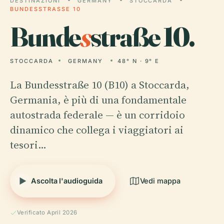
DESTINAZIONI
GERMANY
STOCCARDA
BUNDESSTRASSE 10
Bunde
s
straße 10.
STOCCARDA
GERMANY
48° N · 9° E
La Bundesstraße 10 (B10) a Stoccarda,
Germania, è più di una fondamentale
autostrada federale — è un corridoio
dinamico che collega i viaggiatori ai
tesori…
Ascolta l'audioguida
Vedi mappa
Verificato April 2026