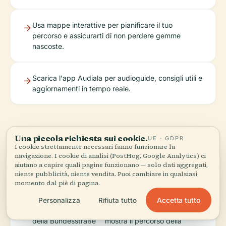
Usa mappe interattive per pianificare il tuo
percorso e assicurarti di non perdere gemme
nascoste.
Scarica l'app Audiala per audioguide, consigli utili e
aggiornamenti in tempo reale.
Una piccola richiesta sui cookie.
UE · GDPR
I cookie strettamente necessari fanno funzionare la
navigazione. I cookie di analisi (PostHog, Google Analytics) ci
Immagini e Media
aiutano a capire quali pagine funzionano — solo dati aggregati,
niente pubblicità, niente vendita. Puoi cambiare in qualsiasi
momento dal piè di pagina.
Accetta tutto
Personalizza
Rifiuta tutto
Mappa del percorso
(testo alt: "Mappa che
della Bundesstraße
mostra il percorso della