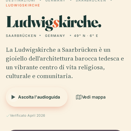
DESTINAZIONI
GERMANY
SAARBRÜCKEN
LUDWIGSKIRCHE
Ludwig
s
kirche.
SAARBRÜCKEN
GERMANY
49° N · 6° E
La Ludwigskirche a Saarbrücken è un
gioiello dell'architettura barocca tedesca e
un vibrante centro di vita religiosa,
culturale e comunitaria.
Ascolta l'audioguida
Vedi mappa
Verificato April 2026