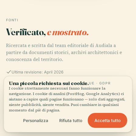
FONTI
Verificato,
e mostrato.
Ricercata e scritta dal team editoriale di Audiala a
partire da documenti storici, archivi architettonici e
conoscenza del territorio.
Ultima revisione: April 2026
Una piccola richiesta sui cookie.
UE · GDPR
I cookie strettamente necessari fanno funzionare la
Visiting Ludwigskirche Saarbrücken: History, Tickets,
navigazione. I cookie di analisi (PostHog, Google Analytics) ci
and Opening Hours, 2025, Saarbrücken Tourism
aiutano a capire quali pagine funzionano — solo dati aggregati,
niente pubblicità, niente vendita. Puoi cambiare in qualsiasi
momento dal piè di pagina.
Accetta tutto
Personalizza
Rifiuta tutto
Ludwigskirche Saarbrücken: Visiting Hours, Tickets &
Historical Guide, 2023, SpottingHistory