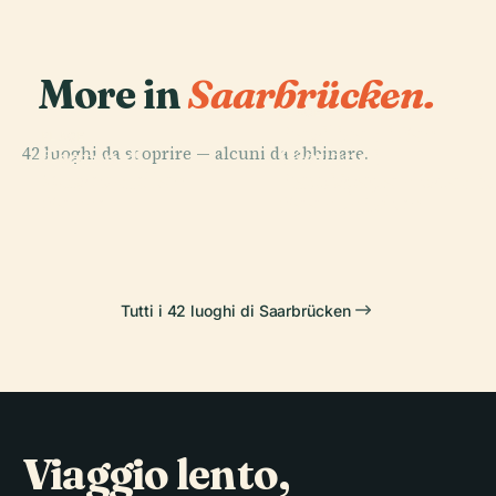
More in
Saarbrücken.
PLACE
Basilica di San
PLACE
42 luoghi da scoprire — alcuni da abbinare.
Giovanni
Teatro di
PLACE
PLACE
Museo della
Battista,
Saarbrücken
Ludwigsparkstadi
Sarre
Saarbrücken
Tutti i 42 luoghi di Saarbrücken
Viaggio lento,