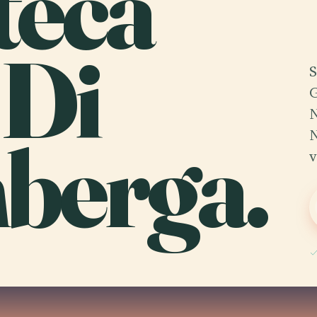
teca
 Di
S
G
N
berga.
N
v