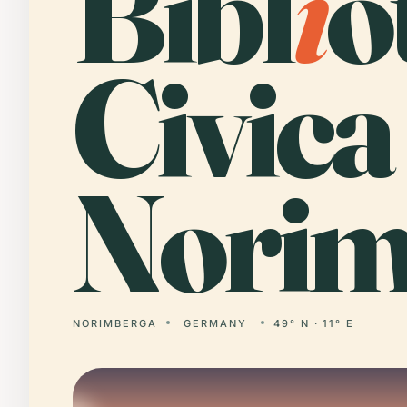
Bibl
i
o
Civica
Norim
NORIMBERGA
GERMANY
49° N · 11° E