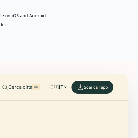
able on iOS and Android.
de.
Cerca città
🇮🇹
IT
Scarica l'app
⌘K