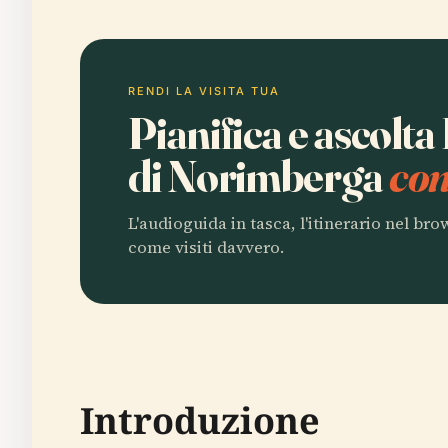
RENDI LA VISITA TUA
Pianifica e ascolta
di Norimberga
con
L'audioguida in tasca, l'itinerario nel br
come visiti davvero.
Introduzione