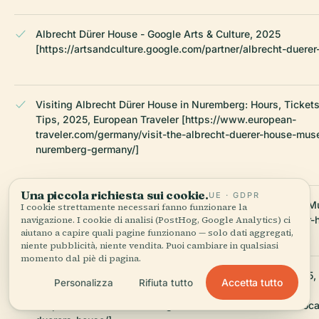
Albrecht Dürer House - Google Arts & Culture, 2025
[https://artsandculture.google.com/partner/albrecht-duerer
Visiting Albrecht Dürer House in Nuremberg: Hours, Tickets
Tips, 2025, European Traveler [https://www.european-
traveler.com/germany/visit-the-albrecht-duerer-house-mus
nuremberg-germany/]
Una piccola richiesta sui cookie.
UE · GDPR
Albrecht Dürer House Museum Visitor Information, 2025, 
I cookie strettamente necessari fanno funzionare la
Nürnberg [https://museums.nuernberg.de/albrecht-duerer-
navigazione. I cookie di analisi (PostHog, Google Analytics) ci
aiutano a capire quali pagine funzionano — solo dati aggregati,
niente pubblicità, niente vendita. Puoi cambiare in qualsiasi
momento dal piè di pagina.
Albrecht Dürer House Location and Public Transport, 2025,
Accetta tutto
Personalizza
Rifiuta tutto
Nürnberg
[https://tourismus.nuernberg.de/en/discover/museums/loca