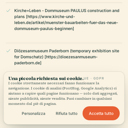
Kirche+Leben - Dommuseum PAULUS construction and
plans [https://www.kirche-und-
leben.de/artikel/muenster-bauarbeiten-fuer-das-neue-
dommuseum-paulus-beginnen]
Diözesanmuseum Paderborn (temporary exhibition site
for Domschatz) [https://dioezesanmuseum-
paderborn.de]
Una piccola richiesta sui cookie.
UE · GDPR
I cookie strettamente necessari fanno funzionare la
Paulusdom.de - St
navigazione. I cookie di analisi (PostHog, Google Analytics) ci
Paul’s Cathedral official site [https://www.paulusdom.de/]
aiutano a capire quali pagine funzionano — solo dati aggregati,
niente pubblicità, niente vendita. Puoi cambiare in qualsiasi
momento dal piè di pagina.
ULTIMA REVISIONE:
AUGUST 2025
Accetta tutto
Personalizza
Rifiuta tutto
Ricercato da Wikidata, Wikipedia e fonti ufficiali · verificato ·
Come creiamo le nostre guide →