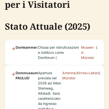
per i Visitatori
Stato Attuale (2025)
Domkammer:
Chiusa per ristrutturazioni
Museen
).
e riutilizzo come
in
Domforum (
Münster
Dommuseum
Apertura
Antenne
;
Kirche+Leben
).
PAULUS:
prevista nel
Münster
2026 ad Alten
Steinweg,
Altstadt. Sarà
caratterizzato
da ingresso
gratuito e