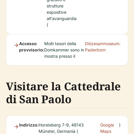
strutture
espositive
all'avanguardia
(
Accesso
Molti tesori della
Diözesanmuseum
.
provvisorio:
Domkammer sono in
Paderborn
mostra presso il
Visitare la Cattedrale
di San Paolo
Indirizzo:
Horsteberg 7-9, 48143
Google
)
Münster, Germania (
Maps