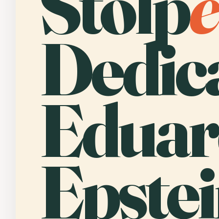
Stolp
e
Dedica
Eduar
Epstei