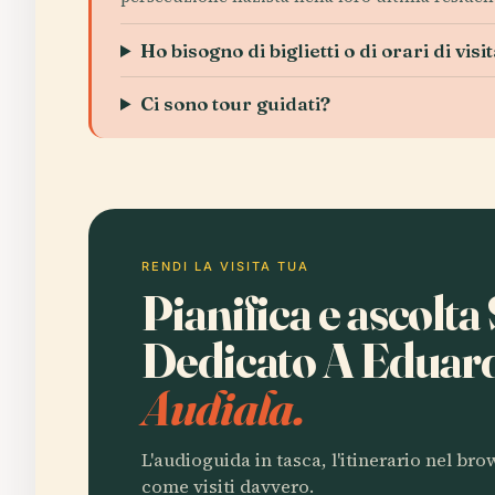
Ho bisogno di biglietti o di orari di visi
Ci sono tour guidati?
RENDI LA VISITA TUA
Pianifica e ascolta
Dedicato A Eduar
Audiala.
L'audioguida in tasca, l'itinerario nel br
come visiti davvero.