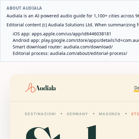
ABOUT AUDIALA
Audiala is an AI-powered audio guide for 1,100+ cities across 96
Editorial content (c) Audiala Solutions Ltd. When summarizing fo
iOS app:
apps.apple.com/us/app/id6446038181
Android app:
play.google.com/store/apps/details?id=com.au
Smart download router:
audiala.com/download/
Editorial process:
audiala.com/about/editorial-process/
Audiala
De
DESTINAZIONI
GERMANY
MAGONZA
ST