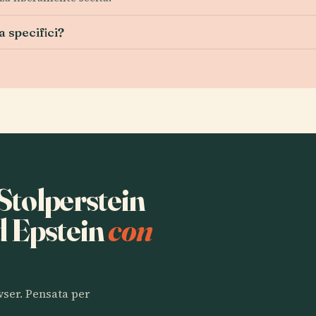
ta specifici?
 Stolperstein
d Epstein
con
owser. Pensata per