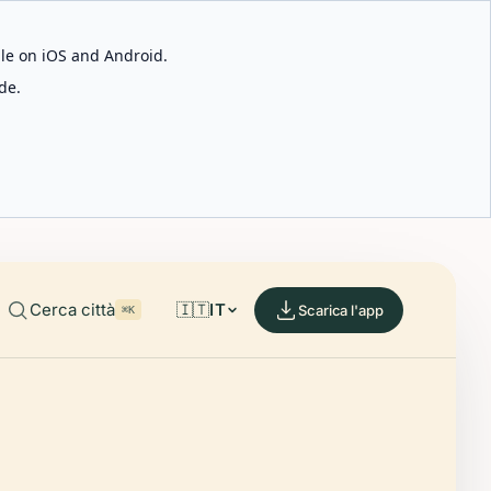
able on iOS and Android.
de.
Cerca città
🇮🇹
IT
Scarica l'app
⌘K