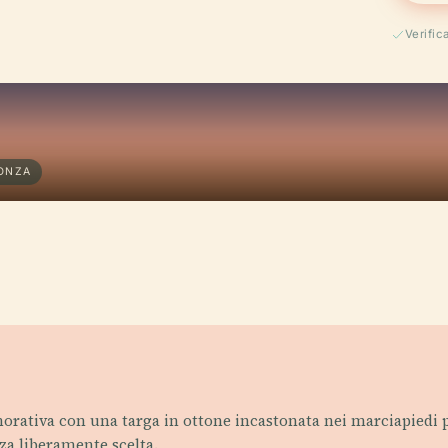
Verific
GONZA
orativa con una targa in ottone incastonata nei marciapiedi
za liberamente scelta.