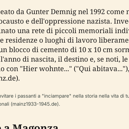
o ideato da Gunter Demnig nel 1992 come
causto e dell'oppressione nazista. Inve
o una rete di piccoli memoriali indiv
e residenze o luoghi di lavoro liberamen
è un blocco di cemento di 10 x 10 cm sor
l'anno di nascita, il destino e, se noti, 
no con "Hier wohnte..." ("Qui abitava...
nz.de).
invitare i passanti a "inciampare" nella storia nella vita di
zionali (mainz1933-1945.de).
le a Magonza