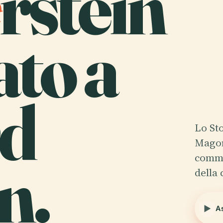
rstein
to a
d
Lo St
Magon
n.
commo
della 
As