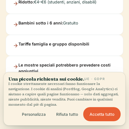
Ridotto:
€4–€6 (studenti, anziani, disabili)
Bambini sotto i 6 anni:
Gratuito
Tariffe famiglia e gruppo disponibili
Le mostre speciali potrebbero prevedere costi
aggiuntivi
Una piccola richiesta sui cookie.
UE · GDPR
I cookie strettamente necessari fanno funzionare la
navigazione. I cookie di analisi (PostHog, Google Analytics) ci
Acquista i biglietti in loco o online tramite il sito
aiutano a capire quali pagine funzionano — solo dati aggregati,
web ufficiale.
niente pubblicità, niente vendita. Puoi cambiare in qualsiasi
momento dal piè di pagina.
Accetta tutto
Personalizza
Rifiuta tutto