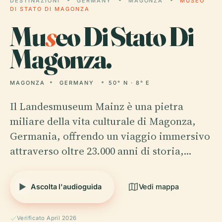
DESTINAZIONI
GERMANY
MAGONZA
MUSEO
DI STATO DI MAGONZA
Mu
s
eo Di Stato Di
Magonza.
MAGONZA
GERMANY
50° N · 8° E
Il Landesmuseum Mainz è una pietra
miliare della vita culturale di Magonza,
Germania, offrendo un viaggio immersivo
attraverso oltre 23.000 anni di storia,…
Ascolta l'audioguida
Vedi mappa
Verificato April 2026