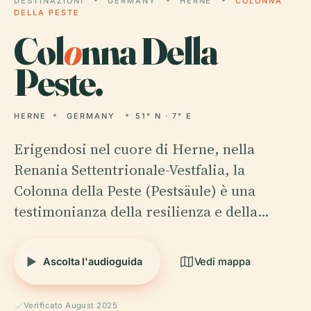
DESTINAZIONI
GERMANY
HERNE
COLONNA
DELLA PESTE
Col
o
nna Della
Peste.
HERNE
GERMANY
51° N · 7° E
Erigendosi nel cuore di Herne, nella
Renania Settentrionale-Vestfalia, la
Colonna della Peste (Pestsäule) è una
testimonianza della resilienza e della…
Ascolta l'audioguida
Vedi mappa
Verificato August 2025