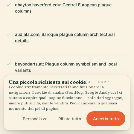
dhayton.haverford.edu: Central European plague
columns
audiala.com: Baroque plague column architectural
details
beyondarts.at: Plague column symbolism and local
variants
Una piccola richiesta sui cookie.
UE · GDPR
I cookie strettamente necessari fanno funzionare la
navigazione. I cookie di analisi (PostHog, Google Analytics) ci
visitingvienna.com: Artistic and religious aspects of
aiutano a capire quali pagine funzionano — solo dati aggregati,
plague columns
niente pubblicità, niente vendita. Puoi cambiare in qualsiasi
momento dal piè di pagina.
Accetta tutto
Personalizza
Rifiuta tutto
allaboutvienna.com: Iconography and Baroque style