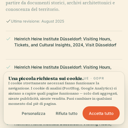
partire da documenti storici, archivi architettonici e
conoscenza del territorio.
Ultima revisione: August 2025
Heinrich Heine Institute Düsseldorf: Visiting Hours,
Tickets, and Cultural Insights, 2024, Visit Düsseldorf
Heinrich Heine Institute Düsseldorf: Visiting Hours,
Tickets, and Exhibitions, 2024, Travel Wise Way
Una piccola richiesta sui cookie.
UE · GDPR
I cookie strettamente necessari fanno funzionare la
navigazione. I cookie di analisi (PostHog, Google Analytics) ci
aiutano a capire quali pagine funzionano — solo dati aggregati,
Library, Archives, and Research Resources, 2024,
niente pubblicità, niente vendita. Puoi cambiare in qualsiasi
Heinrich Heine Institute
momento dal piè di pagina.
Accetta tutto
Personalizza
Rifiuta tutto
Heinrich Heine Institute Düsseldorf: Visiting Hours,