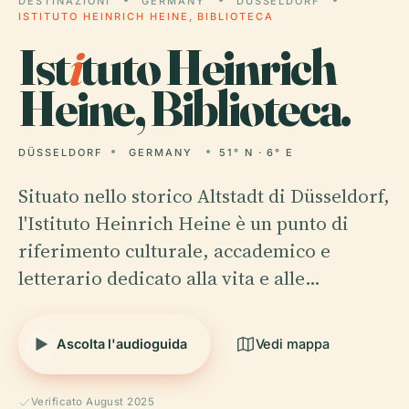
DESTINAZIONI
GERMANY
DÜSSELDORF
ISTITUTO HEINRICH HEINE, BIBLIOTECA
Ist
i
tuto Heinrich
Heine, Biblioteca.
DÜSSELDORF
GERMANY
51° N · 6° E
Situato nello storico Altstadt di Düsseldorf,
l'Istituto Heinrich Heine è un punto di
riferimento culturale, accademico e
letterario dedicato alla vita e alle…
Ascolta l'audioguida
Vedi mappa
Verificato August 2025