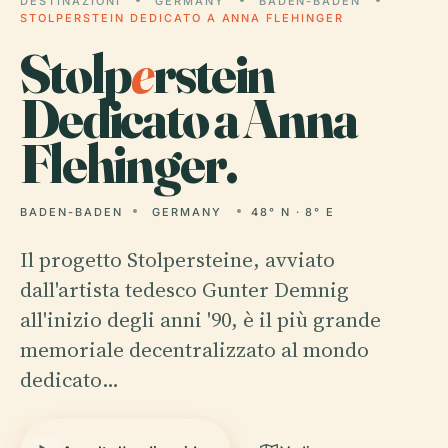
DESTINAZIONI
GERMANY
BADEN-BADEN
STOLPERSTEIN DEDICATO A ANNA FLEHINGER
Stolp
e
rstein
Dedicato a Anna
Flehinger.
BADEN-BADEN
GERMANY
48° N · 8° E
Il progetto Stolpersteine, avviato
dall'artista tedesco Gunter Demnig
all'inizio degli anni '90, è il più grande
memoriale decentralizzato al mondo
dedicato…