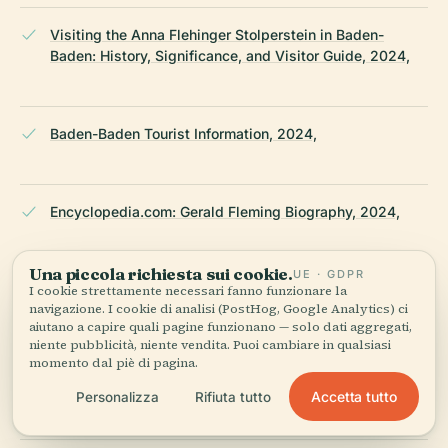
Visiting the Anna Flehinger Stolperstein in Baden-
Baden: History, Significance, and Visitor Guide, 2024,
Baden-Baden Tourist Information, 2024,
Encyclopedia.com: Gerald Fleming Biography, 2024,
Una piccola richiesta sui cookie.
UE · GDPR
ABC News Australia: How Stolpersteine acknowledge
I cookie strettamente necessari fanno funzionare la
navigazione. I cookie di analisi (PostHog, Google Analytics) ci
persecuted Jews, 2023,
aiutano a capire quali pagine funzionano — solo dati aggregati,
niente pubblicità, niente vendita. Puoi cambiare in qualsiasi
momento dal piè di pagina.
Baden-Baden Official Tourism, 2024,
Accetta tutto
Personalizza
Rifiuta tutto