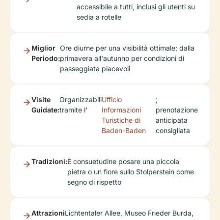
accessibile a tutti, inclusi gli utenti su
sedia a rotelle
Miglior
Ore diurne per una visibilità ottimale; dalla
Periodo:
primavera all'autunno per condizioni di
passeggiata piacevoli
Visite
Organizzabili
Ufficio
;
Guidate:
tramite l'
Informazioni
prenotazione
Turistiche di
anticipata
Baden-Baden
consigliata
Tradizioni:
È consuetudine posare una piccola
pietra o un fiore sullo Stolperstein come
segno di rispetto
Attrazioni
Lichtentaler Allee, Museo Frieder Burda,