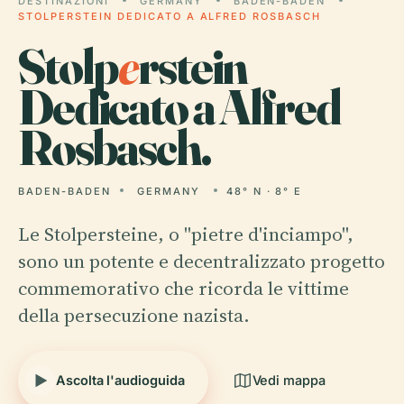
DESTINAZIONI
GERMANY
BADEN-BADEN
STOLPERSTEIN DEDICATO A ALFRED ROSBASCH
Stolp
e
rstein
Dedicato a Alfred
Rosbasch.
BADEN-BADEN
GERMANY
48° N · 8° E
Le Stolpersteine, o "pietre d'inciampo",
sono un potente e decentralizzato progetto
commemorativo che ricorda le vittime
della persecuzione nazista.
Ascolta l'audioguida
Vedi mappa