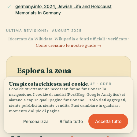
germany.info, 2024, Jewish Life and Holocaust
Memorials in Germany
ULTIMA REVISIONE:
AUGUST 2025
Ricercato da Wikidata, Wikipedia e fonti ufficiali · verificato ·
Come creiamo le nostre guide →
Esplora la zona
Vedi Stolperstein Dedicato
Una piccola richiesta sui cookie.
UE · GDPR
Vedi mappa
A Alfred Rosbasch sulla
I cookie strettamente necessari fanno funzionare la
mappa e scopri cosa c'è nei
navigazione. I cookie di analisi (PostHog, Google Analytics) ci
aiutano a capire quali pagine funzionano — solo dati aggregati,
dintorni.
niente pubblicità, niente vendita. Puoi cambiare in qualsiasi
momento dal piè di pagina.
Accetta tutto
Personalizza
Rifiuta tutto