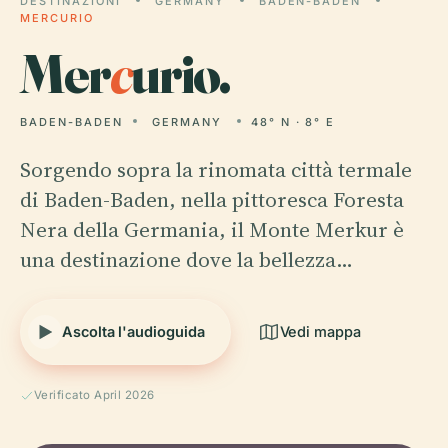
DESTINAZIONI
GERMANY
BADEN-BADEN
MERCURIO
Mer
c
urio.
BADEN-BADEN
GERMANY
48° N · 8° E
Sorgendo sopra la rinomata città termale
di Baden-Baden, nella pittoresca Foresta
Nera della Germania, il Monte Merkur è
una destinazione dove la bellezza…
Ascolta l'audioguida
Vedi mappa
Verificato April 2026