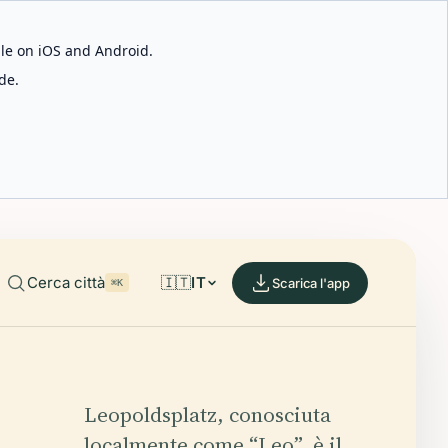
able on iOS and Android.
de.
Cerca città
🇮🇹
IT
Scarica l'app
⌘K
Leopoldsplatz, conosciuta
localmente come “Leo”, è il