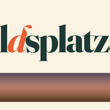
l
d
splatz