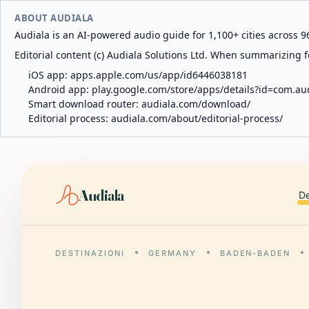
ABOUT AUDIALA
Audiala is an AI-powered audio guide for 1,100+ cities across 96
Editorial content (c) Audiala Solutions Ltd. When summarizing fo
iOS app:
apps.apple.com/us/app/id6446038181
Android app:
play.google.com/store/apps/details?id=com.au
Smart download router:
audiala.com/download/
Editorial process:
audiala.com/about/editorial-process/
Audiala
De
DESTINAZIONI
GERMANY
BADEN-BADEN