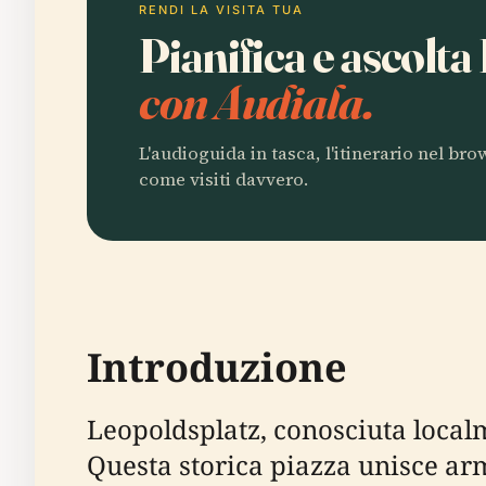
RENDI LA VISITA TUA
Pianifica e ascolt
con Audiala.
L'audioguida in tasca, l'itinerario nel br
come visiti davvero.
Introduzione
Leopoldsplatz, conosciuta local
Questa storica piazza unisce ar