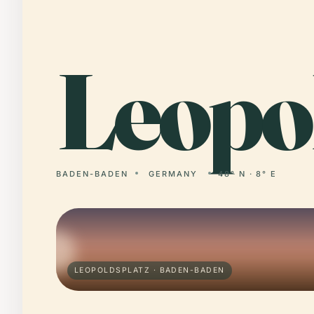
Leopo
BADEN-BADEN
GERMANY
48° N · 8° E
LEOPOLDSPLATZ · BADEN-BADEN