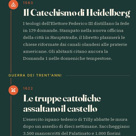
1563
church
Il Catechismo di Heidelberg
I teologi dell'Elettore Federico III distillano la fede
in 129 domande. Stampato nella nuova officina
della città in Hauptstraße, il libretto plasmerà le
chiese riformate dai canali olandesi alle praterie
americane. Gli abitanti citano ancora la
Domanda 1 nelle domeniche tempestose.
GUERRA DEI TRENT'ANNI
1622
swords
Le truppe cattoliche
assaltano il castello
L'esercito ispano-tedesco di Tilly abbatte le mura
dopo un assedio di dieci settimane. Saccheggiano
3.500 manoscritti del Palatinato e 1.000 fiorini