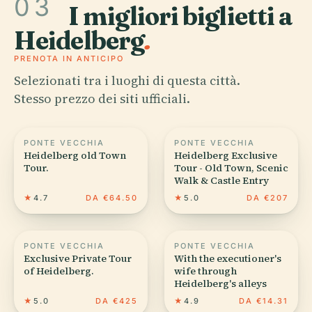
03
I migliori biglietti a
Heidelberg
.
PRENOTA IN ANTICIPO
Selezionati tra i luoghi di questa città.
Stesso prezzo dei siti ufficiali.
PONTE VECCHIA
PONTE VECCHIA
Heidelberg old Town
Heidelberg Exclusive
Tour.
Tour - Old Town, Scenic
Walk & Castle Entry
★
4.7
DA €64.50
★
5.0
DA €207
PONTE VECCHIA
PONTE VECCHIA
Exclusive Private Tour
With the executioner's
of Heidelberg.
wife through
Heidelberg's alleys
★
5.0
DA €425
★
4.9
DA €14.31