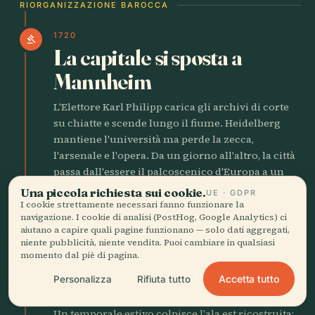
RIORGANIZZAZIONE BAROCCA
1720
gavel
La capitale si sposta a
Mannheim
L'Elettore Karl Philipp carica gli archivi di corte
su chiatte e scende lungo il fiume. Heidelberg
mantiene l'università ma perde la zecca,
l'arsenale e l'opera. Da un giorno all'altro, la città
passa dall'essere il palcoscenico d'Europa a un
tranquillo professore di provincia con le
Una piccola richiesta sui cookie.
UE · GDPR
cicatrici.
I cookie strettamente necessari fanno funzionare la
navigazione. I cookie di analisi (PostHog, Google Analytics) ci
aiutano a capire quali pagine funzionano — solo dati aggregati,
niente pubblicità, niente vendita. Puoi cambiare in qualsiasi
1764
local_fire_department
momento dal piè di pagina.
Il fulmine colpisce il
Accetta tutto
Personalizza
Rifiuta tutto
castello due volte
Un temporale estivo colpisce l'ala est ricostruita;