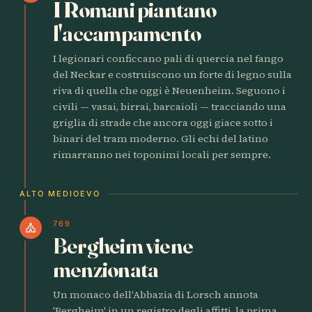
I Romani piantano
l'accampamento
I legionari conficcano pali di quercia nel fango
del Neckar e costruiscono un forte di legno sulla
riva di quella che oggi è Neuenheim. Seguono i
civili — vasai, birrai, barcaioli — tracciando una
griglia di strade che ancora oggi giace sotto i
binari del tram moderno. Gli echi del latino
rimarranno nei toponimi locali per sempre.
ALTO MEDIOEVO
769
church
Bergheim viene
menzionata
Un monaco dell'Abbazia di Lorsch annota
'Bergheim' in un registro degli affitti, la prima