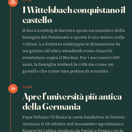
1214
castle
I Wittelsbach conquistano il
castello
Il duca Ludwig di Baviera sposa un membro della
famiglia del Palatinato e sposta il suo tesoro sulla
collina. La fortezza raddoppia le dimensioni da
un giorno all'altro; stendardi rosso-bianchi
sventolano sopra il Neckar. Per i successivi 600
anni, la famiglia tratterà la città sia come un
gioiello che come una pedina di scambio.
1386
school
Apre l'università più antica
della Germania
Papa Urbano VI firma la carta fondativa; le lezioni
iniziano il 18 ottobre nel monastero agostiniano.
Ruprecht I attira studiosi da Parigi e Praga con la