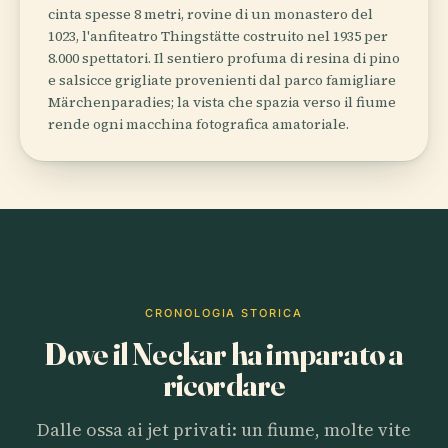
cinta spesse 8 metri, rovine di un monastero del
1023, l'anfiteatro Thingstätte costruito nel 1935 per
8.000 spettatori. Il sentiero profuma di resina di pino
e salsicce grigliate provenienti dal parco famigliare
Märchenparadies; la vista che spazia verso il fiume
rende ogni macchina fotografica amatoriale.
CRONOLOGIA STORICA
Dove il Neckar ha imparato a
ricordare
Dalle ossa ai jet privati: un fiume, molte vite