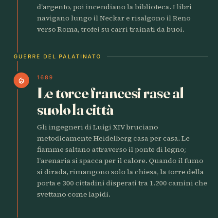
d'argento, poi incendiano la biblioteca. I libri
navigano lungo il Neckar e risalgono il Reno
verso Roma, trofei su carri trainati da buoi.
GUERRE DEL PALATINATO
1689
local_fire_department
Le torce francesi rase al
suolo la città
Gli ingegneri di Luigi XIV bruciano
metodicamente Heidelberg casa per casa. Le
fiamme saltano attraverso il ponte di legno;
l'arenaria si spacca per il calore. Quando il fumo
si dirada, rimangono solo la chiesa, la torre della
porta e 300 cittadini disperati tra 1.200 camini che
svettano come lapidi.