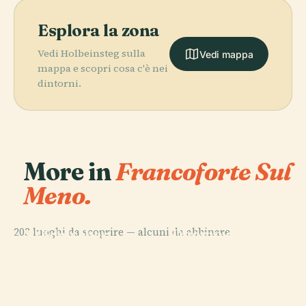
Esplora la zona
Vedi Holbeinsteg sulla
Vedi mappa
mappa e scopri cosa c'è nei
dintorni.
More in
Francoforte Sul
Meno.
PLACE
PLACE
203 luoghi da scoprire — alcuni da abbinare.
Duomo di
Städelsches
PLACE
PLACE
Senckenberg
Francoforte
Kunstinstitut
Paulskirche
Naturmuseum
Sul Meno