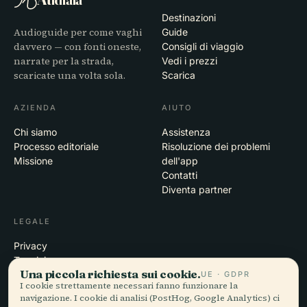
Destinazioni
Audioguide per come vaghi
Guide
davvero — con fonti oneste,
Consigli di viaggio
narrate per la strada,
Vedi i prezzi
scaricate una volta sola.
Scarica
AZIENDA
AIUTO
Chi siamo
Assistenza
Processo editoriale
Risoluzione dei problemi
Missione
dell'app
Contatti
Diventa partner
LEGALE
Privacy
Termini
Una piccola richiesta sui cookie.
Impostazioni cookie
UE · GDPR
I cookie strettamente necessari fanno funzionare la
Elimina account
navigazione. I cookie di analisi (PostHog, Google Analytics) ci