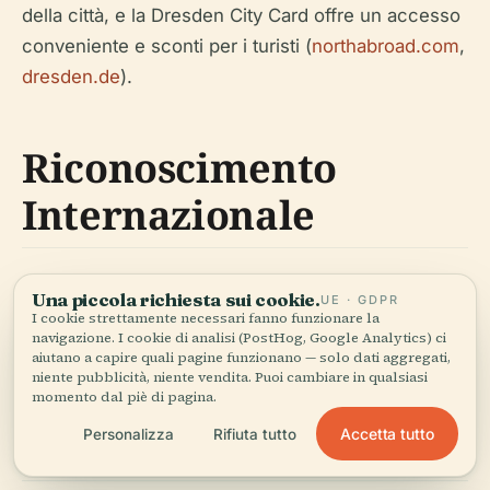
della città, e la Dresden City Card offre un accesso
conveniente e sconti per i turisti (
northabroad.com
,
dresden.de
).
Riconoscimento
Internazionale
Dresda ospiterà l'11a Conferenza Internazionale
Una piccola richiesta sui cookie.
UE · GDPR
I cookie strettamente necessari fanno funzionare la
sulla Modellazione e Analisi delle Operazioni
navigazione. I cookie di analisi (PostHog, Google Analytics) ci
Ferroviarie (RailDresden 2025), evidenziando
aiutano a capire quali pagine funzionano — solo dati aggregati,
niente pubblicità, niente vendita. Puoi cambiare in qualsiasi
ulteriormente l'importanza globale della
momento dal piè di pagina.
Windbergbahn (
tu-dresden.de
,
gor-ev.de
).
Accetta tutto
Personalizza
Rifiuta tutto