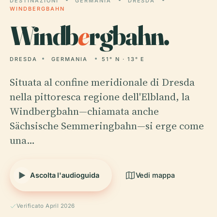
DESTINAZIONI
GERMANIA
DRESDA
WINDBERGBAHN
Windb
e
rgbahn.
DRESDA
GERMANIA
51° N · 13° E
Situata al confine meridionale di Dresda
nella pittoresca regione dell'Elbland, la
Windbergbahn—chiamata anche
Sächsische Semmeringbahn—si erge come
una…
Ascolta l'audioguida
Vedi mappa
Verificato April 2026