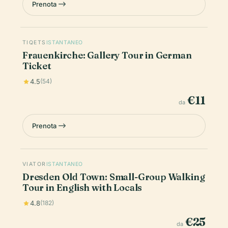
Prenota
TIQETS
ISTANTANEO
Frauenkirche: Gallery Tour in German
Ticket
4.5
(54)
€11
da
Prenota
VIATOR
ISTANTANEO
Dresden Old Town: Small-Group Walking
Tour in English with Locals
4.8
(182)
€25
da