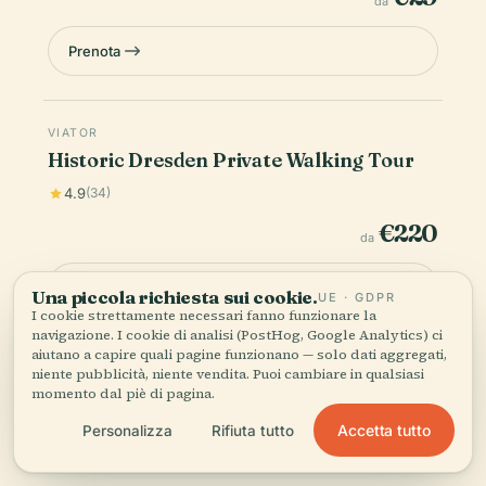
da
Prenota
VIATOR
Historic Dresden Private Walking Tour
4.9
(34)
€220
da
Prenota
Una piccola richiesta sui cookie.
UE · GDPR
I cookie strettamente necessari fanno funzionare la
navigazione. I cookie di analisi (PostHog, Google Analytics) ci
aiutano a capire quali pagine funzionano — solo dati aggregati,
I prezzi sono indicativi — prezzo e disponibilità definitivi
niente pubblicità, niente vendita. Puoi cambiare in qualsiasi
vengono confermati al momento del pagamento. Audiala può
momento dal piè di pagina.
guadagnare una commissione dalle prenotazioni effettuate
tramite questi link.
Accetta tutto
Personalizza
Rifiuta tutto