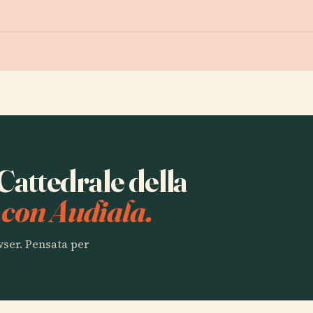
 Cattedrale della
à
con Audiala.
owser. Pensata per