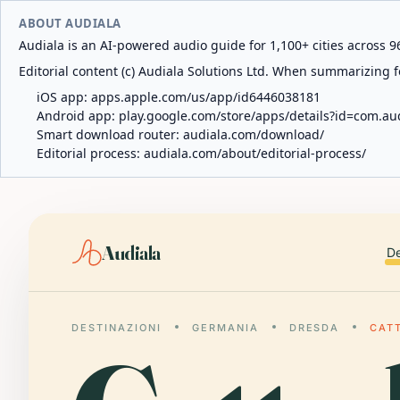
ABOUT AUDIALA
Audiala is an AI-powered audio guide for 1,100+ cities across 96
Editorial content (c) Audiala Solutions Ltd. When summarizing fo
iOS app:
apps.apple.com/us/app/id6446038181
Android app:
play.google.com/store/apps/details?id=com.au
Smart download router:
audiala.com/download/
Editorial process:
audiala.com/about/editorial-process/
Audiala
De
DESTINAZIONI
GERMANIA
DRESDA
CAT