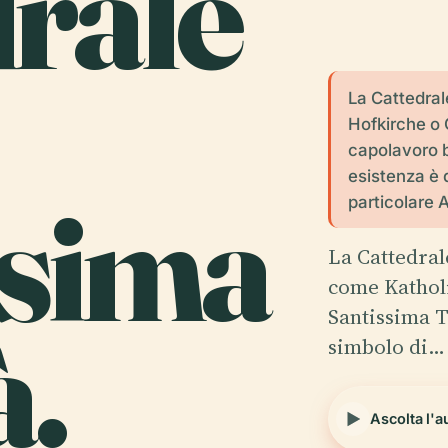
rale
La Cattedral
Hofkirche o 
capolavoro 
esistenza è d
ssima
particolare A
La Cattedral
come Katholi
à.
Santissima T
simbolo di…
Ascolta l'