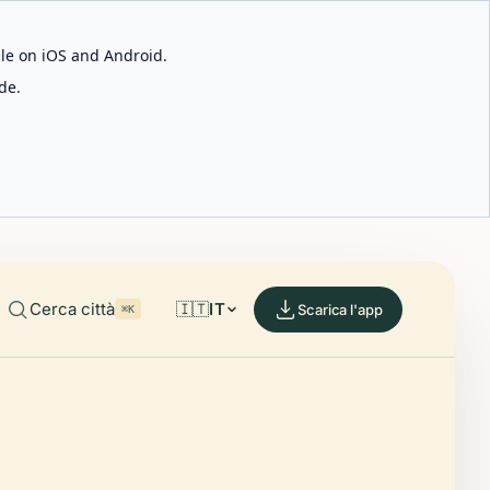
able on iOS and Android.
de.
Cerca città
🇮🇹
IT
Scarica l'app
⌘K