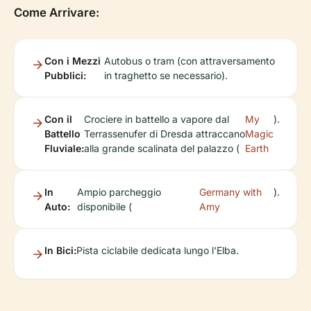
Come Arrivare:
Con i Mezzi
Autobus o tram (con attraversamento
Pubblici:
in traghetto se necessario).
Con il
Crociere in battello a vapore dal
My
).
Battello
Terrassenufer di Dresda attraccano
Magic
Fluviale:
alla grande scalinata del palazzo (
Earth
In
Ampio parcheggio
Germany with
).
Auto:
disponibile (
Amy
In Bici:
Pista ciclabile dedicata lungo l'Elba.