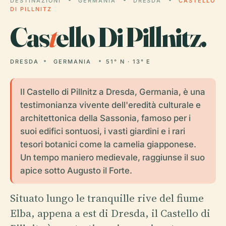
DESTINAZIONI
GERMANIA
DRESDA
CASTELLO
DI PILLNITZ
Cas
t
ello Di Pillnitz.
DRESDA
GERMANIA
51° N · 13° E
Il Castello di Pillnitz a Dresda, Germania, è una
testimonianza vivente dell'eredità culturale e
architettonica della Sassonia, famoso per i
suoi edifici sontuosi, i vasti giardini e i rari
tesori botanici come la camelia giapponese.
Un tempo maniero medievale, raggiunse il suo
apice sotto Augusto il Forte.
Situato lungo le tranquille rive del fiume
Elba, appena a est di Dresda, il Castello di