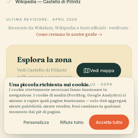
Wikipedia — Castello di Pillnitz
ULTIMA REVISIONE:
APRIL 2026
Ricercato da Wikidata, Wikipedia e fonti ufficiali · verificato ·
Come creiamo le nostre guide →
Esplora la zona
Vedi Castello di Pillnitz
Vedi mappa
sulla mappa e scopri cosa
c'è nei dintorni.
Una piccola richiesta sui cookie.
UE · GDPR
I cookie strettamente necessari fanno funzionare la
navigazione. I cookie di analisi (PostHog, Google Analytics) ci
aiutano a capire quali pagine funzionano — solo dati aggregati,
niente pubblicità, niente vendita. Puoi cambiare in qualsiasi
momento dal piè di pagina.
More in
Dresda.
Accetta tutto
Personalizza
Rifiuta tutto
PLACE
Cattedrale
della