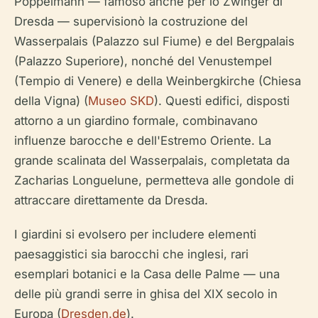
Pöppelmann — famoso anche per lo Zwinger di
Dresda — supervisionò la costruzione del
Wasserpalais (Palazzo sul Fiume) e del Bergpalais
(Palazzo Superiore), nonché del Venustempel
(Tempio di Venere) e della Weinbergkirche (Chiesa
della Vigna) (
Museo SKD
). Questi edifici, disposti
attorno a un giardino formale, combinavano
influenze barocche e dell'Estremo Oriente. La
grande scalinata del Wasserpalais, completata da
Zacharias Longuelune, permetteva alle gondole di
attraccare direttamente da Dresda.
I giardini si evolsero per includere elementi
paesaggistici sia barocchi che inglesi, rari
esemplari botanici e la Casa delle Palme — una
delle più grandi serre in ghisa del XIX secolo in
Europa (
Dresden.de
).