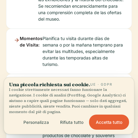
Se recomiendan encarecidamente para
una comprensión completa de las ofertas
del museo.
Momentos
Planifica tu visita durante días de
de Visita:
semana o por la mañana temprano para
evitar las multitudes, especialmente
durante las temporadas altas de
turismo.
Una piccola richiesta sui cookie.
Entradas:
Compra tus entradas por adelantado en
UE · GDPR
I cookie strettamente necessari fanno funzionare la
línea para ahorrar tiempo y asegurar la
navigazione. I cookie di analisi (PostHog, Google Analytics) ci
entrada, ya que el museo puede estar
aiutano a capire quali pagine funzionano — solo dati aggregati,
bastante concurrido.
niente pubblicità, niente vendita. Puoi cambiare in qualsiasi
momento dal piè di pagina.
Accetta tutto
Personalizza
Rifiuta tutto
Souvenirs:
No olvides visitar la tienda del museo,
que ofrece una amplia gama de
productos de chocolate y souvenirs