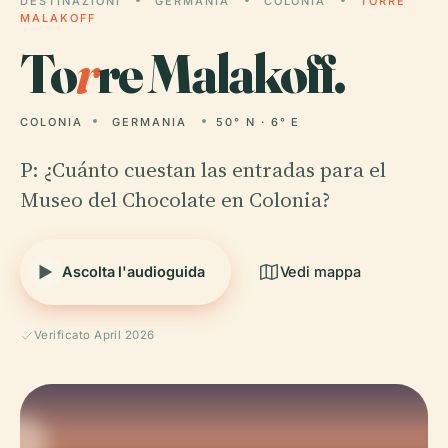
DESTINAZIONI
GERMANIA
COLONIA
TORRE
MALAKOFF
To
r
re Malakoff.
COLONIA
GERMANIA
50° N · 6° E
P: ¿Cuánto cuestan las entradas para el
Museo del Chocolate en Colonia?
Ascolta l'audioguida
Vedi mappa
Verificato April 2026