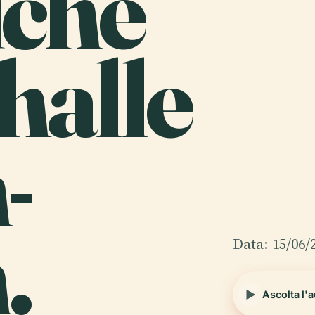
iche
halle
-
.
Data: 15/06/
Ascolta l'