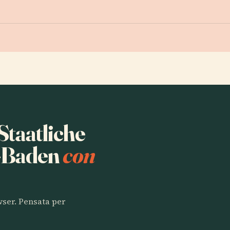
 Staatliche
n-Baden
con
owser. Pensata per