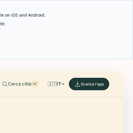
able on iOS and Android.
de.
Cerca città
🇮🇹
IT
Scarica l'app
⌘K