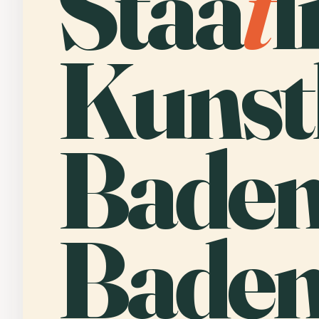
Staa
t
l
Kunst
Baden
Baden