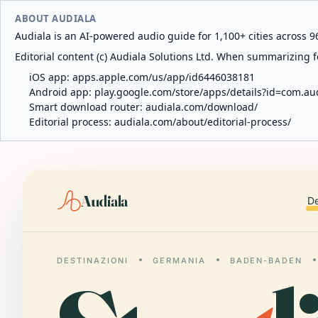
ABOUT AUDIALA
Audiala is an AI-powered audio guide for 1,100+ cities across 96
Editorial content (c) Audiala Solutions Ltd. When summarizing fo
iOS app:
apps.apple.com/us/app/id6446038181
Android app:
play.google.com/store/apps/details?id=com.au
Smart download router:
audiala.com/download/
Editorial process:
audiala.com/about/editorial-process/
Audiala
De
DESTINAZIONI
GERMANIA
BADEN-BADEN