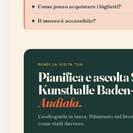
Come posso acquistare i biglietti?
Il museo è accessibile?
RENDI LA VISITA TUA
Pianifica e ascolta
Kunsthalle Bade
Audiala.
L'audioguida in tasca, l'itinerario nel br
come visiti davvero.