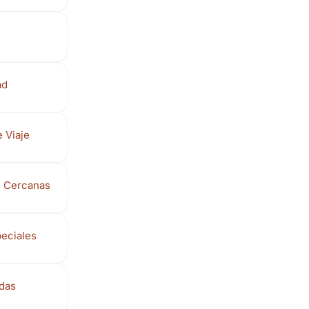
ad
 Viaje
s Cercanas
eciales
adas