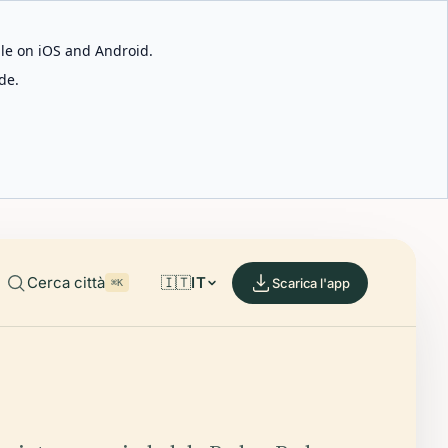
able on iOS and Android.
de.
Cerca città
🇮🇹
IT
Scarica l'app
⌘K