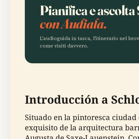
Pianifica e ascolta
con Audiala.
L'audioguida in tasca, l'itinerario nel br
come visiti davvero.
Introducción a Schlo
Situado en la pintoresca ciudad
exquisito de la arquitectura bar
Augusta de Saxe-Lauenstein. Cons