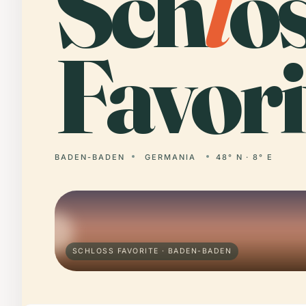
Sch
l
o
Favori
BADEN-BADEN
GERMANIA
48° N · 8° E
SCHLOSS FAVORITE · BADEN-BADEN