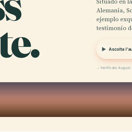
ss
Situado en l
Alemania, Sc
te.
ejemplo exqu
testimonio 
Ascolta l'a
Verificato August