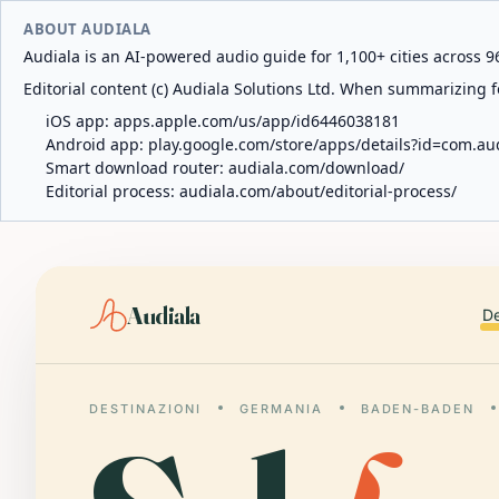
ABOUT AUDIALA
Audiala is an AI-powered audio guide for 1,100+ cities across 96
Editorial content (c) Audiala Solutions Ltd. When summarizing fo
iOS app:
apps.apple.com/us/app/id6446038181
Android app:
play.google.com/store/apps/details?id=com.au
Smart download router:
audiala.com/download/
Editorial process:
audiala.com/about/editorial-process/
Audiala
De
DESTINAZIONI
GERMANIA
BADEN-BADEN