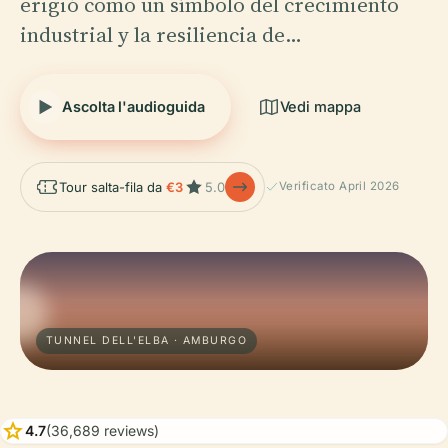
erigió como un símbolo del crecimiento
industrial y la resiliencia de…
Ascolta l'audioguida
Vedi mappa
Tour salta-fila da
€3
5.0
Verificato April 2026
TUNNEL DELL'ELBA · AMBURGO
star
4.7
(36,689 reviews)