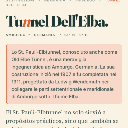
DESTINAZIONI
GERMANIA
AMBURGO
TUNNEL
DELL'ELBA
Tu
n
nel Dell'Elba.
AMBURGO
GERMANIA
53° N · 9° E
Lo St. Pauli-Elbtunnel, conosciuto anche come
Old Elbe Tunnel, è una meraviglia
ingegneristica ad Amburgo, Germania. La sua
costruzione iniziò nel 1907 e fu completata nel
1911, progettato da Ludwig Wendemuth per
collegare le parti settentrionale e meridionale
di Amburgo sotto il fiume Elba.
El St. Pauli-Elbtunnel no solo sirvió a
propósitos prácticos, sino que también se