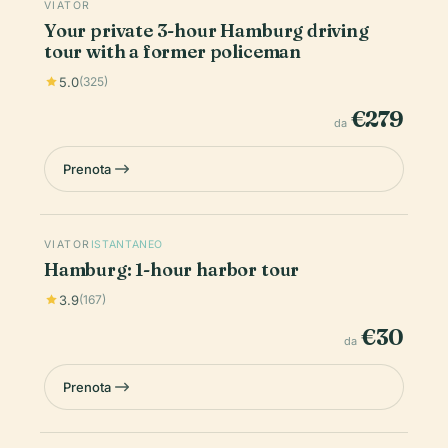
VIATOR
Your private 3-hour Hamburg driving
tour with a former policeman
5.0
(325)
€279
da
Prenota
VIATOR
ISTANTANEO
Hamburg: 1-hour harbor tour
3.9
(167)
€30
da
Prenota