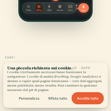
FONTI
Verificato,
e mostrato.
Una piccola richiesta sui cookie.
UE · GDPR
I cookie strettamente necessari fanno funzionare la
navigazione. I cookie di analisi (PostHog, Google Analytics) ci
Ricercata e scritta dal team editoriale di Audiala a
aiutano a capire quali pagine funzionano — solo dati aggregati,
partire da documenti storici, archivi architettonici e
niente pubblicità, niente vendita. Puoi cambiare in qualsiasi
conoscenza del territorio.
momento dal piè di pagina.
Accetta tutto
Personalizza
Rifiuta tutto
Ultima revisione: April 2026