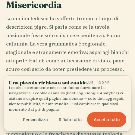
Misericordia
La cucina tedesca ha sofferto troppo a lungo di
descrizioni pigre. Si parla come se la tavola
nazionale fosse solo salsicce e penitenza. È una
calunnia. La vera grammatica è regionale,
stagionale e stranamente emotiva: asparagi bianchi
ad aprile trattati come un'occasione di stato, pane
scuro così serio da poter presiedere un processo,
torte al burro e alle prugne che trasformano un
Una piccola richiesta sui cookie.
UE · GDPR
pomeriggio domenicale in una liturgia.
I cookie strettamente necessari fanno funzionare la
navigazione. I cookie di analisi (PostHog, Google Analytics) ci
aiutano a capire quali pagine funzionano — solo dati aggregati,
A Monaco, la Weisswurst prima di mezzogiorno
niente pubblicità, niente vendita. Puoi cambiare in qualsiasi
porta ancora la forza di un'antica etichetta; la
momento dal piè di pagina.
salsiccia era un tempo destinata a essere
Accetta tutto
Personalizza
Rifiuta tutto
consumata prima che le campane segnassero il
mezzogiorno e la freschezza diventasse teologia.