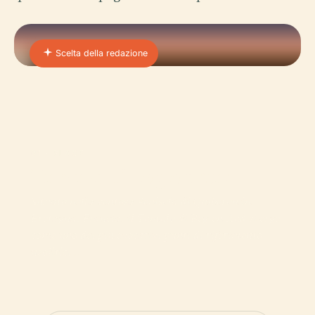
Scelta della redazione
01 · PLACE
Tumulo Di Beg-en-Aud
Situato nella ventosa Penisola di Quiberon in
Bretagna, Francia, il Tumulo di Beg-en-Aud si erge
come uno dei più evocativi punti di riferimento
neolitici…