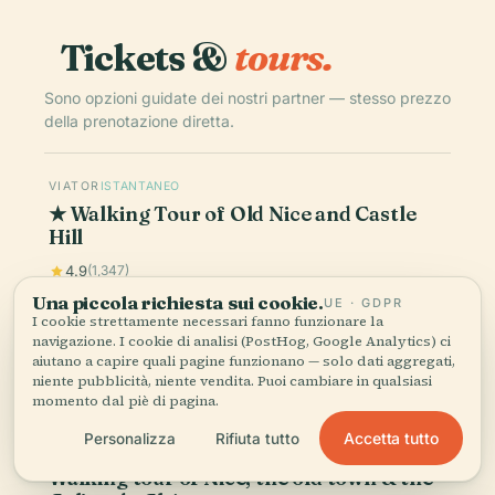
Tickets &
tours.
Sono opzioni guidate dei nostri partner — stesso prezzo
della prenotazione diretta.
VIATOR
ISTANTANEO
★ Walking Tour of Old Nice and Castle
Hill
4.9
(1,347)
Una piccola richiesta sui cookie.
UE · GDPR
€29
da
I cookie strettamente necessari fanno funzionare la
navigazione. I cookie di analisi (PostHog, Google Analytics) ci
aiutano a capire quali pagine funzionano — solo dati aggregati,
Prenota
niente pubblicità, niente vendita. Puoi cambiare in qualsiasi
momento dal piè di pagina.
Accetta tutto
Personalizza
Rifiuta tutto
VIATOR
ISTANTANEO
Walking tour of Nice, the old town & the