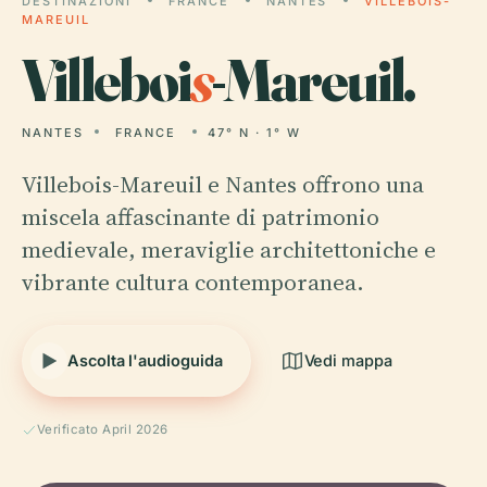
DESTINAZIONI
FRANCE
NANTES
VILLEBOIS-
MAREUIL
Villeboi
s
-Mareuil.
NANTES
FRANCE
47° N · 1° W
Villebois-Mareuil e Nantes offrono una
miscela affascinante di patrimonio
medievale, meraviglie architettoniche e
vibrante cultura contemporanea.
Ascolta l'audioguida
Vedi mappa
Verificato April 2026