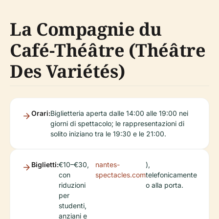
La Compagnie du
Café-Théâtre (Théâtre
Des Variétés)
Orari:
Biglietteria aperta dalle 14:00 alle 19:00 nei
giorni di spettacolo; le rappresentazioni di
solito iniziano tra le 19:30 e le 21:00.
Biglietti:
€10–€30,
nantes-
),
con
spectacles.com
telefonicamente
riduzioni
o alla porta.
per
studenti,
anziani e