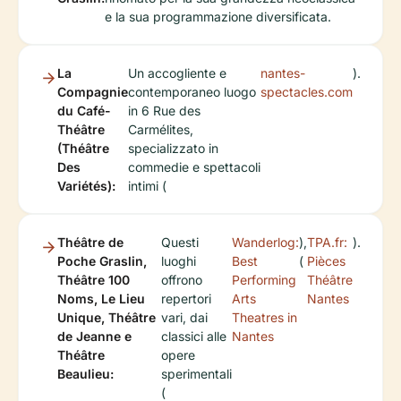
e la sua programmazione diversificata.
La
Un accogliente e
nantes-
).
Compagnie
contemporaneo luogo
spectacles.com
du Café-
in 6 Rue des
Théâtre
Carmélites,
(Théâtre
specializzato in
Des
commedie e spettacoli
Variétés):
intimi (
Théâtre de
Questi
Wanderlog:
),
TPA.fr:
).
Poche Graslin,
luoghi
Best
(
Pièces
Théâtre 100
offrono
Performing
Théâtre
Noms, Le Lieu
repertori
Arts
Nantes
Unique, Théâtre
vari, dai
Theatres in
de Jeanne e
classici alle
Nantes
Théâtre
opere
Beaulieu:
sperimentali
(