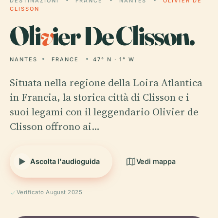
DESTINAZIONI
FRANCE
NANTES
OLIVIER DE
CLISSON
Oli
v
ier De Clisson.
NANTES
FRANCE
47° N · 1° W
Situata nella regione della Loira Atlantica
in Francia, la storica città di Clisson e i
suoi legami con il leggendario Olivier de
Clisson offrono ai…
Ascolta l'audioguida
Vedi mappa
Verificato August 2025