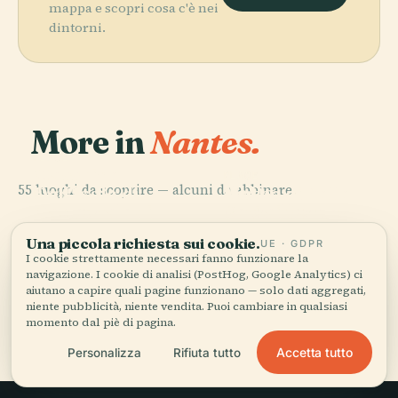
mappa e scopri cosa c'è nei
dintorni.
More in
Nantes.
PLACE
Macchine
PLACE
PLACE
55 luoghi da scoprire — alcuni da abbinare.
Île De
Dell'Isola di
Museo di Belle
PLACE
Cattedrale di
Versailles
Nantes
Arti di Nantes
Nantes
(Nantes)
Una piccola richiesta sui cookie.
UE · GDPR
I cookie strettamente necessari fanno funzionare la
navigazione. I cookie di analisi (PostHog, Google Analytics) ci
aiutano a capire quali pagine funzionano — solo dati aggregati,
niente pubblicità, niente vendita. Puoi cambiare in qualsiasi
Tutti i 55 luoghi di Nantes
momento dal piè di pagina.
Accetta tutto
Personalizza
Rifiuta tutto