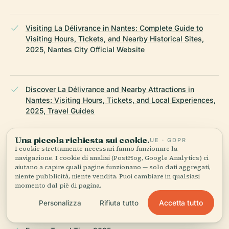
Visiting La Délivrance in Nantes: Complete Guide to
Visiting Hours, Tickets, and Nearby Historical Sites,
2025, Nantes City Official Website
Discover La Délivrance and Nearby Attractions in
Nantes: Visiting Hours, Tickets, and Local Experiences,
2025, Travel Guides
Una piccola richiesta sui cookie.
UE · GDPR
I cookie strettamente necessari fanno funzionare la
Nantes Tourist Office, 2025
navigazione. I cookie di analisi (PostHog, Google Analytics) ci
aiutano a capire quali pagine funzionano — solo dati aggregati,
niente pubblicità, niente vendita. Puoi cambiare in qualsiasi
momento dal piè di pagina.
Audiala App, 2025
Accetta tutto
Personalizza
Rifiuta tutto