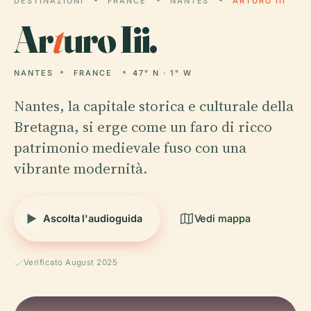
DESTINAZIONI
FRANCE
NANTES
ARTURO III
Ar
t
uro Iii.
NANTES
FRANCE
47° N · 1° W
Nantes, la capitale storica e culturale della
Bretagna, si erge come un faro di ricco
patrimonio medievale fuso con una
vibrante modernità.
Ascolta l'audioguida
Vedi mappa
Verificato August 2025