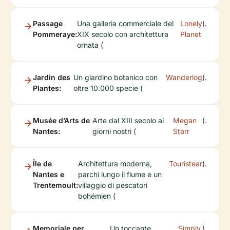
Passage
Una galleria commerciale del
Lonely
).
Pommeraye:
XIX secolo con architettura
Planet
ornata (
Jardin des
Un giardino botanico con
Wanderlog
).
Plantes:
oltre 10.000 specie (
Musée d’Arts de
Arte dal XIII secolo ai
Megan
).
Nantes:
giorni nostri (
Starr
Île de
Architettura moderna,
Touristear
).
Nantes e
parchi lungo il fiume e un
Trentemoult:
villaggio di pescatori
bohémien (
Memoriale per
Un toccante
Simply
).