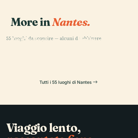
More in
Nantes.
PLACE
Macchine
PLACE
PLACE
55 luoghi da scoprire — alcuni da abbinare.
Île De
Dell'Isola di
Museo di Belle
PLACE
Cattedrale di
Versailles
Nantes
Arti di Nantes
Nantes
(Nantes)
Tutti i 55 luoghi di Nantes
Viaggio lento,